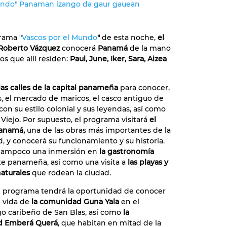
Mundo" Panaman izango da gaur gauean
rama "
Vascos por el Mundo
"
de esta noche,
el
 Roberto Vázquez
conocerá
Panamá
de la mano
os que allí residen:
Paul, June, Iker, Sara, Aizea
las calles de la capital panameña
para conocer,
s, el mercado de maricos, el casco antiguo de
con su estilo colonial y sus leyendas, así como
Viejo. Por supuesto, el programa visitará
el
Panamá,
una de las obras más importantes de la
 y conocerá su funcionamiento y su historia.
á tampoco una inmersión en
la gastronomía
e panameña, así como una visita a
las playas y
aturales
que rodean la ciudad.
 programa tendrá la oportunidad de conocer
e vida de
la comunidad Guna Yala
en el
go caribeño de San Blas, así como
la
d Emberá Querá
, que habitan en mitad de la