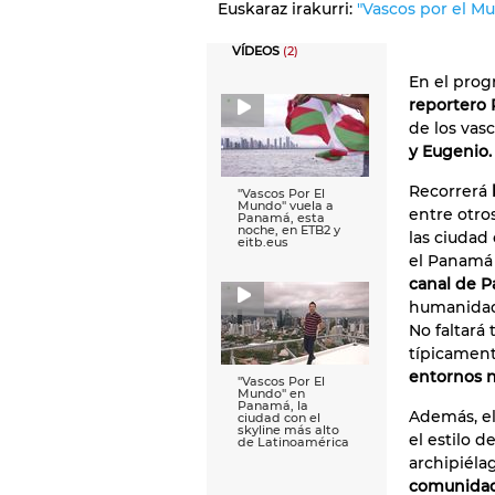
Euskaraz irakurri:
"Vascos por el 
VÍDEOS
(2)
En el prog
reportero
de los vasc
y Eugenio.
Recorrerá
''Vascos Por El
Mundo'' vuela a
entre otro
Panamá, esta
noche, en ETB2 y
las ciudad 
eitb.eus
el Panamá 
canal de 
humanidad,
No faltar
típicament
entornos n
''Vascos Por El
Mundo'' en
Panamá, la
Además, el
ciudad con el
skyline más alto
el estilo d
de Latinoamérica
archipiéla
comunida