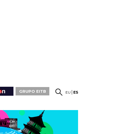
GRUPO EITB
EU
ES