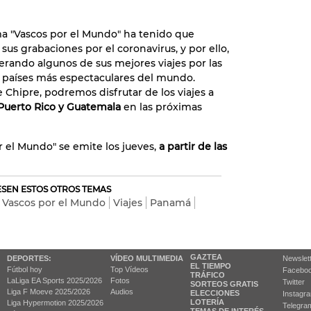
a "Vascos por el Mundo" ha tenido que
sus grabaciones por el coronavirus, y por ello,
erando algunos de sus mejores viajes por las
 países más espectaculares del mundo.
Chipre, podremos disfrutar de los viajes a
 Puerto Rico y Guatemala
en las próximas
r el Mundo" se emite los jueves,
a partir de las
RESEN ESTOS OTROS TEMAS
Vascos por el Mundo
Viajes
Panamá
GAZTEA
DEPORTES:
VÍDEO MULTIMEDIA
Newslet
EL TIEMPO
Fútbol hoy
Top Vídeos
Facebo
TRÁFICO
LaLiga EA Sports 2025/2026
Fotos
Twitter
SORTEOS GRATIS
Liga F Moeve 2025/2026
Audios
ELECCIONES
Instagr
LOTERÍA
Liga Hypermotion 2025/2026
Telegra