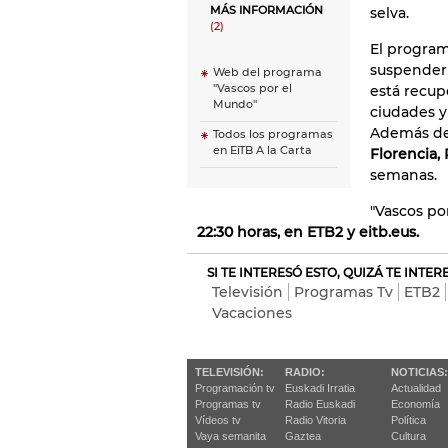
MÁS INFORMACIÓN
selva.
(2)
El program
suspender 
Web del programa
"Vascos por el
está recup
Mundo"
ciudades y
Además de 
Todos los programas
en EiTB A la Carta
Florencia,
semanas.
"Vascos po
22:30 horas, en ETB2 y eitb.eus.
SI TE INTERESÓ ESTO, QUIZÁ TE INTE
Televisión
Programas Tv
ETB2
Vacaciones
TELEVISIÓN:
RADIO:
NOTICIAS:
Programación tv
Euskadi Irratia
Actualidad
Programas tv
Radio Euskadi
Economía
Vídeos tv
Radio Vitoria
Política
Vaya semanita
Gaztea
Cultura