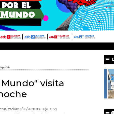
 Mundo" visita
noche
ctualización:
11/06/2020
09:53
(UTC+2)