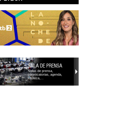
SALA DE PRENSA
Notas de prensa,
convocatorias, agenda,
fototeca,…