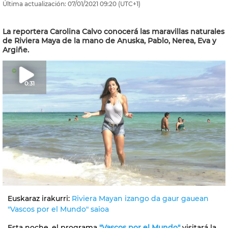
Última actualización:
07/01/2021
09:20
(UTC+1)
La reportera Carolina Calvo conocerá las maravillas naturales
de Riviera Maya de la mano de Anuska, Pablo, Nerea, Eva y
Argiñe.
0:31
Euskaraz irakurri:
Riviera Mayan izango da gaur gauean
"Vascos por el Mundo" saioa
Esta noche, el programa
"Vascos por el Mundo"
visitará la