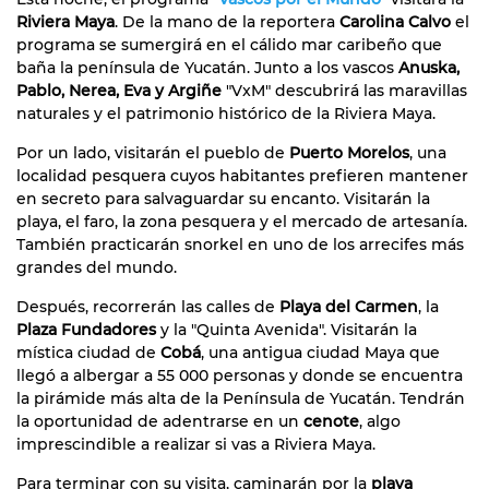
Riviera Maya
. De la mano de la reportera
Carolina Calvo
el
programa se sumergirá en el cálido mar caribeño que
baña la península de Yucatán. Junto a los vascos
Anuska,
Pablo, Nerea, Eva y Argiñe
"VxM" descubrirá las maravillas
naturales y el patrimonio histórico de la Riviera Maya.
Por un lado, visitarán el pueblo de
Puerto Morelos
, una
localidad pesquera cuyos habitantes prefieren mantener
en secreto para salvaguardar su encanto. Visitarán la
playa, el faro, la zona pesquera y el mercado de artesanía.
También practicarán snorkel en uno de los arrecifes más
grandes del mundo.
Después, recorrerán las calles de
Playa del Carmen
, la
Plaza Fundadores
y la "Quinta Avenida". Visitarán la
mística ciudad de
Cobá
, una antigua ciudad Maya que
llegó a albergar a 55 000 personas y donde se encuentra
la pirámide más alta de la Península de Yucatán. Tendrán
la oportunidad de adentrarse en un
cenote
, algo
imprescindible a realizar si vas a Riviera Maya.
Para terminar con su visita, caminarán por la
playa