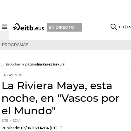
☰
EU
E
EN DIRECTO
PROGRAMAS
Escuchar la página
Euskaraz irakurri
A LAS 22:30
La Riviera Maya, esta
noche, en "Vascos por
el Mundo"
EITB MEDIA
Publicado:
05/01/2021
14:04
(UTC+1)