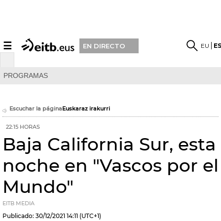
☰
EU
E
EN DIRECTO
PROGRAMAS
Escuchar la página
Euskaraz irakurri
22:15 HORAS
Baja California Sur, esta
noche en "Vascos por el
Mundo"
EITB MEDIA
Publicado:
30/12/2021
14:11
(UTC+1)