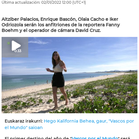
Última actualización:
02/01/2022
12:00
(UTC+1)
Aitziber Palacios, Enrique Bascón, Olaia Cacho e Iker
Odriozola serán los anfitriones de la reportera Fanny
Boehm y el operador de cámara David Cruz.
0:33
Euskaraz irakurri:
Hego Kalifornia Behea, gaur, "Vascos por
el Mundo" saioan
El primer destino del año de "
Vascos por el Mundo
" será