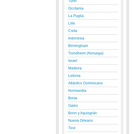
Turín
Occitania
La Puglia
Lille
Creta
Indonesia
Birmingham
Trondheim (Noruega)
Israel
Madeira
Letonia
Atlántico Dominicano
Normandia
Boise
Gales
Bonn y Aquisgrán
Nueva Orleans
Tirol