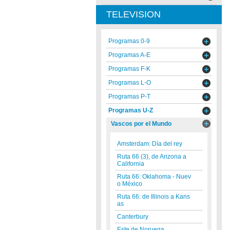
TELEVISION
Programas 0-9
Programas A-E
Programas F-K
Programas L-O
Programas P-T
Programas U-Z
Vascos por el Mundo
Amsterdam: Día del rey
Ruta 66 (3), de Arizona a
California
Ruta 66: Oklahoma - Nuev
o México
Ruta 66: de Illinois a Kans
as
Canterbury
Este de Noruega