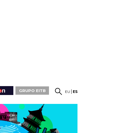
GRUPO EITB
EU
ES