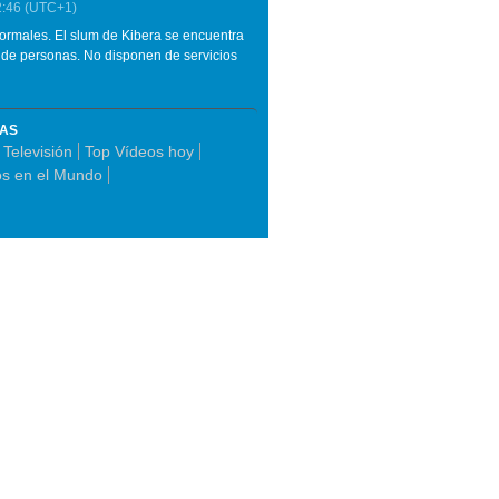
2:46
(UTC+1)
formales. El slum de Kibera se encuentra
ón de personas. No disponen de servicios
MAS
 Televisión
Top Vídeos hoy
os en el Mundo