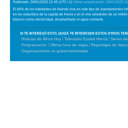
Publicado:
26/01/2025
22:46
(UTC+1)
Última actualización:
26/01/2025
2
El 60% de los habitantes de Nairobi vive en este tipo de asentamientos in
en los suburbios de la capital de Kenia y en él vive alrededor de un mill
básicos como electricidad, alcantarillado ni agua corriente.
SI TE INTERESÓ ESTO, QUIZÁ TE INTERESEN ESTOS OTROS TE
Noticias de África Hoy
Televisión Euskal Herria
Series de
Programación
Última hora de viajes
Reportajes de Vasc
Organizaciones no gubernamentales