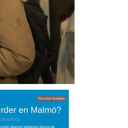
Escuchar la página
erder en Malmö?
3:15
(UTC+1)
comer algunos alimentos típicos de