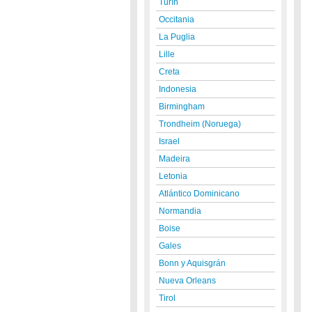
Turín
Occitania
La Puglia
Lille
Creta
Indonesia
Birmingham
Trondheim (Noruega)
Israel
Madeira
Letonia
Atlántico Dominicano
Normandia
Boise
Gales
Bonn y Aquisgrán
Nueva Orleans
Tirol