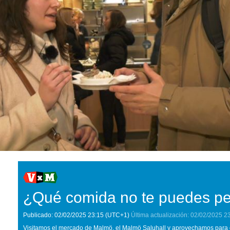
¿Qué comida no te puedes p
Publicado:
02/02/2025
23:15
(UTC+1)
Última actualización:
02/02/2025
2
Visitamos el mercado de Malmö, el Malmö Saluhall y aprovechamos para 