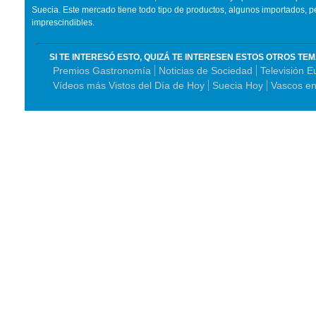
Suecia. Este mercado tiene todo tipo de productos, algunos importados, p
imprescindibles.
SI TE INTERESÓ ESTO, QUIZÁ TE INTERESEN ESTOS OTROS TE
Premios Gastronomía
Noticias de Sociedad
Televisión E
Vídeos más Vistos del Día de Hoy
Suecia Hoy
Vascos en