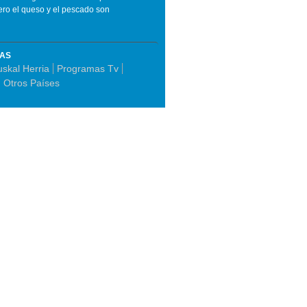
ero el queso y el pescado son
MAS
uskal Herria
Programas Tv
 Otros Países