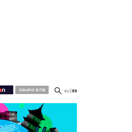
GRUPO EITB
EU
ES