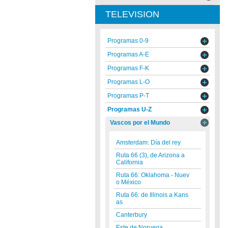
TELEVISION
Programas 0-9
Programas A-E
Programas F-K
Programas L-O
Programas P-T
Programas U-Z
Vascos por el Mundo
Amsterdam: Día del rey
Ruta 66 (3), de Arizona a
California
Ruta 66: Oklahoma - Nuev
o México
Ruta 66: de Illinois a Kans
as
Canterbury
Este de Noruega