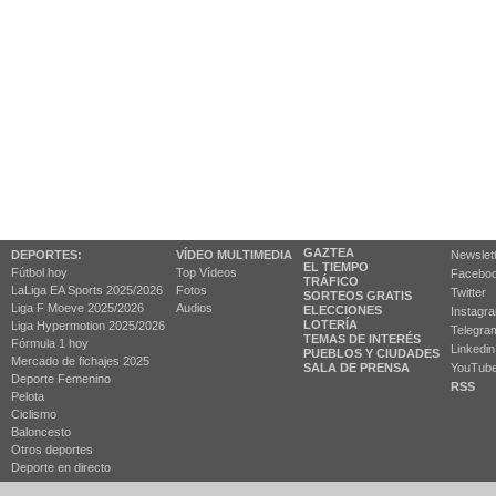
GAZTEA
DEPORTES:
VÍDEO MULTIMEDIA
Newslet
EL TIEMPO
Fútbol hoy
Top Vídeos
Facebo
TRÁFICO
LaLiga EA Sports 2025/2026
Fotos
Twitter
SORTEOS GRATIS
Liga F Moeve 2025/2026
Audios
ELECCIONES
Instagr
LOTERÍA
Liga Hypermotion 2025/2026
Telegra
TEMAS DE INTERÉS
Fórmula 1 hoy
Linkedin
PUEBLOS Y CIUDADES
Mercado de fichajes 2025
SALA DE PRENSA
YouTub
Deporte Femenino
RSS
Pelota
Ciclismo
Baloncesto
Otros deportes
Deporte en directo