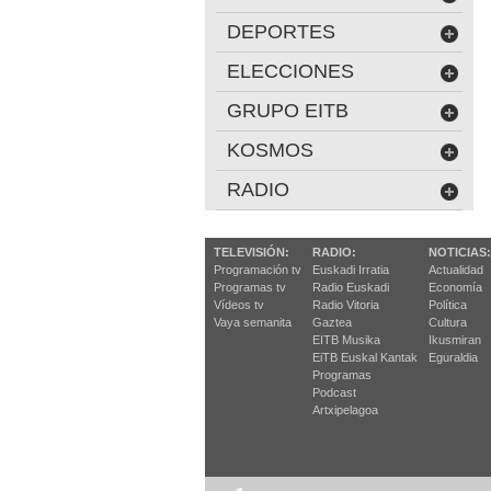
DEPORTES
ELECCIONES
GRUPO EITB
KOSMOS
RADIO
TELEVISIÓN:
RADIO:
NOTICIAS:
Programación tv
Euskadi Irratia
Actualidad
Programas tv
Radio Euskadi
Economía
Vídeos tv
Radio Vitoria
Política
Vaya semanita
Gaztea
Cultura
EITB Musika
Ikusmiran
EiTB Euskal Kantak
Eguraldia
Programas
Podcast
Artxipelagoa