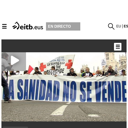
☰
EU
E
EN DIRECTO
☰