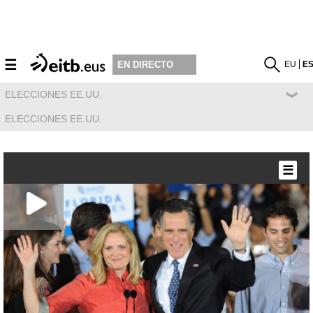
☰
EU
E
EN DIRECTO
ELECCIONES EE.UU.
ELECCIONES EE.UU.
☰