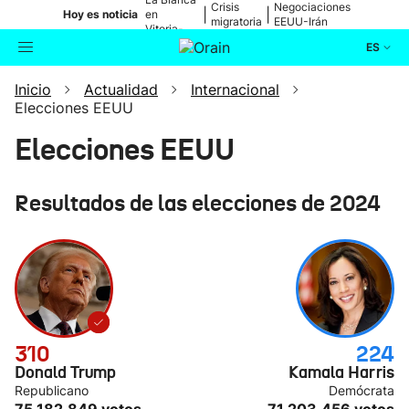
Crisis
Negociaciones
|
|
Hoy es noticia
en
migratoria
EEUU-Irán
Vitoria-
Gasteiz
ES
Inicio
Actualidad
Internacional
Actualidad
Buscador
Elecciones EEUU
Elecciones EEUU
Política
Cultura
Resultados de las elecciones de 2024
Ikusmiran
Eguraldia
310
224
Donald Trump
Kamala Harris
Republicano
Demócrata