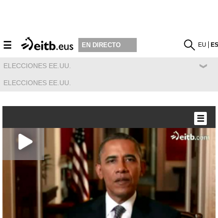
☰
EU
E
EN DIRECTO
ELECCIONES EE.UU.
ELECCIONES EE.UU.
☰