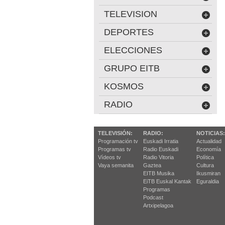
TELEVISION
DEPORTES
ELECCIONES
GRUPO EITB
KOSMOS
RADIO
TELEVISIÓN:
RADIO:
NOTICIAS:
Programación tv
Euskadi Irratia
Actualidad
Programas tv
Radio Euskadi
Economía
Vídeos tv
Radio Vitoria
Política
Vaya semanita
Gaztea
Cultura
EITB Musika
Ikusmiran
EiTB Euskal Kantak
Eguraldia
Programas
Podcast
Artxipelagoa