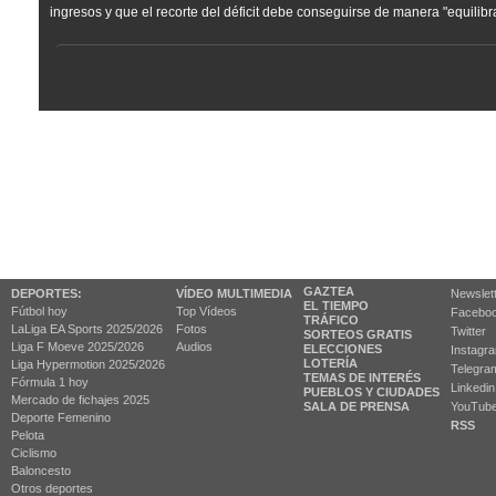
ingresos y que el recorte del déficit debe conseguirse de manera "equilib
GAZTEA
DEPORTES:
VÍDEO MULTIMEDIA
Newslet
EL TIEMPO
Fútbol hoy
Top Vídeos
Facebo
TRÁFICO
LaLiga EA Sports 2025/2026
Fotos
Twitter
SORTEOS GRATIS
Liga F Moeve 2025/2026
Audios
ELECCIONES
Instagr
LOTERÍA
Liga Hypermotion 2025/2026
Telegra
TEMAS DE INTERÉS
Fórmula 1 hoy
Linkedin
PUEBLOS Y CIUDADES
Mercado de fichajes 2025
SALA DE PRENSA
YouTub
Deporte Femenino
RSS
Pelota
Ciclismo
Baloncesto
Otros deportes