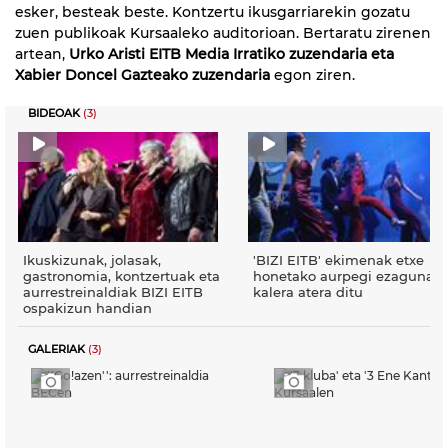
esker, besteak beste. Kontzertu ikusgarriarekin gozatu
zuen publikoak Kursaaleko auditorioan. Bertaratu zirenen
artean,
Urko Aristi EITB Media Irratiko zuzendaria eta
Xabier Doncel Gazteako zuzendaria
egon ziren.
BIDEOAK
(3)
Ikuskizunak, jolasak,
'BIZI EITB' ekimenak etxe
gastronomia, kontzertuak eta
honetako aurpegi ezagunak
aurrestreinaldiak BIZI EITB
kalera atera ditu
ospakizun handian
GALERIAK
(3)