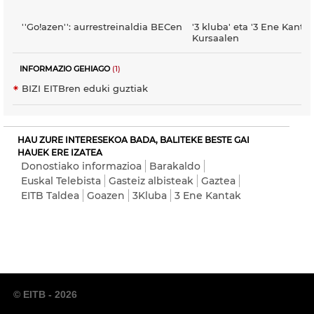
''Go!azen'': aurrestreinaldia BECen
'3 kluba' eta '3 Ene Kantak
Kursaalen
INFORMAZIO GEHIAGO
(1)
BIZI EITBren eduki guztiak
HAU ZURE INTERESEKOA BADA, BALITEKE BESTE GAI
HAUEK ERE IZATEA
Donostiako informazioa
Barakaldo
Euskal Telebista
Gasteiz albisteak
Gaztea
EITB Taldea
Goazen
3Kluba
3 Ene Kantak
© EITB - 2026