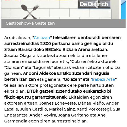
Gastroshow-a Gasteizen
Arratsaldean,
"
Go!azen
" telesailaren denboraldi berriaren
aurrestreinaldiak 2.300 pertsona baino gehiago bildu
zituen Barakaldoko BECeko Bizkaia Arena aretoan
.
Joseba Olagaraik aurkeztu zuen ekitaldia eta lehen
atalaren emanaldiaren aurretik, "Go!azen"eko aktoreek
"Go!azen" eta "Lagunak" abestiak eskaini zituzten oholtza
gainean.
Andoni Aldekoa EITBko zuzendari nagusia
bertan izan zen
eta gainera,
"Go!azen" eta "
Irabazi Arte
"
telesailen aktore protagonistek ere parte hartu zuten
ekitaldian,
EITBk gazteei zuzendutako euskarazko bi
fikzio-apustu garrantzitsuenak
. Ekitaldian egon ziren
aktoreen artean, Joanes Echeveste, Dánae Riaño, Ander
Lacalle, Julen Castillo, Markel Sainz, Xanti Korkostegi, Sua
Enparantza, Ander Rovira, Joana Garitano eta Ane
Garmendia egon ziren aurrestreinaldian.