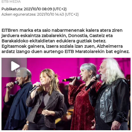
EITB MEDIA
Publikatuta:
2021/10/10
08:09
(UTC+2)
Azken eguneratzea:
2021/10/10
14:43
(UTC+2)
EITBren marka eta saio nabarmenenak kalera atera ziren
jarduera eskaintza zabalarekin, Donostia, Gasteiz eta
Barakaldoko ekitaldietan edukiera guztiak betez.
Egitasmoak gainera, izaera soziala izan zuen, Alzheimerra
ardatz izango duen aurtengo EITB Maratoiarekin bat eginez.
1:51