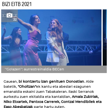
BIZI EITB 2021
22
''Go!azen'': aurrestreinaldia BECen
Gauean,
bi kontzertu izan genituen Donostian
. Alde
batetik,
"Oholtzan"
ek kantu eta abeslari ezagunen
emanaldia eskaini zuen Tabakaleran. Ilaski Serranok
aurkeztu zuen ekitaldia eta kantaldian,
Amaia Zubiriak,
Niko Etxartek, Pantxoa Carrerek, Gontzal Mendibilek eta
Easo Abesbatzak
parte hartu zuten.