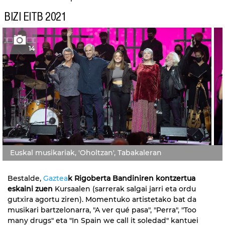
BIZI EITB 2021
14
Euskal musikariak, 'Oholtzan', Tabakaleran
Bestalde,
Gaztea
k Rigoberta Bandiniren kontzertua
eskaini zuen
Kursaalen (sarrerak salgai jarri eta ordu
gutxira agortu ziren). Momentuko artistetako bat da
musikari bartzelonarra, "A ver qué pasa", "Perra", "Too
many drugs" eta "In Spain we call it soledad" kantuei