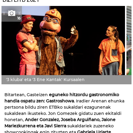
16
'3 kluba' eta '3 Ene Kantak' Kursaalen
Bitartean, Gasteizen
eguneko hitzordu gastronomiko
handia ospatu zen: Gastroshowa
. Iradier Arenan ehunka
pertsona bildu ziren ETBko sukaldari ezagunenak
sukaldean ikusteko. Jon Gomezek gidatu zuen ekitaldi
honetan,
Ander Gonzalez, Joseba Arguiñano, Jaione
Mariezkurrena eta Javi Sierra
sukaldariek zuzeneko
showcookingak egin zituzten eta
Gabriela Uriarte