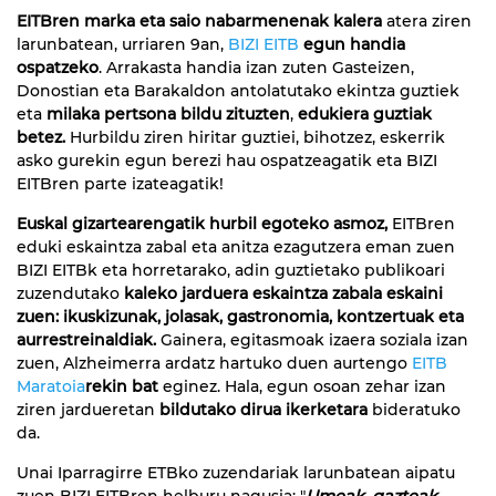
EITBren marka eta saio nabarmenenak kalera
atera ziren
larunbatean, urriaren 9an,
BIZI EITB
egun handia
ospatzeko
. Arrakasta handia izan zuten Gasteizen,
Donostian eta Barakaldon antolatutako ekintza guztiek
eta
milaka pertsona bildu zituzten
,
edukiera guztiak
betez.
Hurbildu ziren hiritar guztiei, bihotzez, eskerrik
asko gurekin egun berezi hau ospatzeagatik eta BIZI
EITBren parte izateagatik!
Euskal gizartearengatik hurbil egoteko asmoz,
EITBren
eduki eskaintza zabal eta anitza ezagutzera eman zuen
BIZI EITBk eta horretarako, adin guztietako publikoari
zuzendutako
kaleko jarduera eskaintza zabala eskaini
zuen: ikuskizunak, jolasak, gastronomia, kontzertuak eta
aurrestreinaldiak.
Gainera, egitasmoak izaera soziala izan
zuen, Alzheimerra ardatz hartuko duen aurtengo
EITB
Maratoia
rekin bat
eginez. Hala, egun osoan zehar izan
ziren jardueretan
bildutako dirua ikerketara
bideratuko
da.
Unai Iparragirre ETBko zuzendariak larunbatean aipatu
zuen BIZI EITBren helburu nagusia: "
U
meak, gazteak,