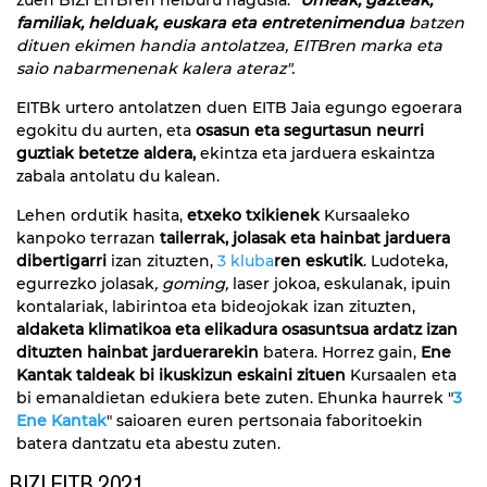
familiak, helduak, euskara eta entretenimendua
batzen
dituen ekimen handia antolatzea, EITBren marka eta
saio nabarmenenak kalera ateraz".
EITBk urtero antolatzen duen EITB Jaia egungo egoerara
egokitu du aurten, eta
osasun eta segurtasun neurri
guztiak betetze aldera,
ekintza eta jarduera eskaintza
zabala antolatu du kalean.
Lehen ordutik hasita,
etxeko txikienek
Kursaaleko
kanpoko terrazan
tailerrak, jolasak eta hainbat jarduera
dibertigarri
izan zituzten,
3 kluba
ren eskutik
. Ludoteka,
egurrezko jolasak
, goming,
laser jokoa, eskulanak, ipuin
kontalariak, labirintoa eta bideojokak izan zituzten,
aldaketa klimatikoa eta elikadura osasuntsua ardatz izan
dituzten hainbat jarduerarekin
batera. Horrez gain,
Ene
Kantak taldeak bi ikuskizun eskaini zituen
Kursaalen eta
bi emanaldietan edukiera bete zuten. Ehunka haurrek "
3
Ene Kantak
" saioaren euren pertsonaia faboritoekin
batera dantzatu eta abestu zuten.
BIZI EITB 2021