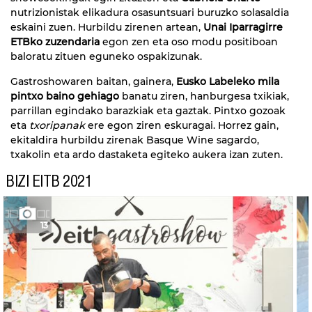
nutrizionistak elikadura osasuntsuari buruzko solasaldia
eskaini zuen. Hurbildu zirenen artean,
Unai Iparragirre
ETBko zuzendaria
egon zen eta oso modu positiboan
baloratu zituen eguneko ospakizunak.
Gastroshowaren baitan, gainera,
Eusko Labeleko mila
pintxo baino gehiago
banatu ziren, hanburgesa txikiak,
parrillan egindako barazkiak eta gaztak. Pintxo gozoak
eta
txoripanak
ere egon ziren eskuragai. Horrez gain,
ekitaldira hurbildu zirenak Basque Wine sagardo,
txakolin eta ardo dastaketa egiteko aukera izan zuten.
BIZI EITB 2021
13