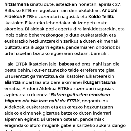
hitzarmena
sinatu dute, asteazken honetan, apirilak 27,
Bilboko EITBren egoitzan izan den ekitaldian.
Andoni
Aldekoa
EITBko zuzendari nagusiak eta
Koldo Tellitu
Ikastolen Elkarteko lehendakariak izenpetu dute
akordioa. Bi aldeak pozik agertu dira lankidetzarekin, eta
inoiz baino beharrezkoagoa jo dute euskararekin eta
euskarazko hezkuntzarekin zerikusia duten ekimenak
bultzatu eta ikusgarri egitea, pandemiaren ondorioz bi
urte hauetan bizitako egoeraren ostean, bereziki.
Hala, EITBk ikastolen jaiei
babesa
adierazi nahi izan die
beste behin. Ikus-entzunezko talde erreferente gisa,
EITBrentzat garrantzitsua da Ikastolen Elkartearekin
aliantza
indartzea eta bere ekimenei
ikusgarritasuna
ematea, Andoni Aldekoa EITBko zuzendari nagusiak
azpimarratu duenez. "
Batzen gaituzten emozioen
bilgune eta isla izan nahi du EITBk
", gogoratu du
Aldekoak, euskararen eta euskarazko hezkuntzaren
aldeko ekimenek gizartea batzeko duten indarrari
aipamen eginez. Bi urteren ostean, pandemiak
eragindako aforo mugarik gabe elkartzeko aukera izango