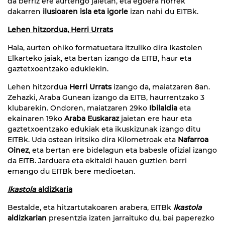
da berriz ere aurtengo jaietan, eta egoera horrek
dakarren
ilusioaren isla eta igorle
izan nahi du EITBk.
Lehen hitzordua, Herri Urrats
Hala, aurten ohiko formatuetara itzuliko dira Ikastolen
Elkarteko jaiak, eta bertan izango da EITB, haur eta
gaztetxoentzako edukiekin.
Lehen hitzordua
Herri Urrats
izango da, maiatzaren 8an.
Zehazki, Araba Gunean izango da EITB, haurrentzako 3
klubarekin. Ondoren, maiatzaren 29ko
Ibilaldia
eta
ekainaren 19ko
Araba Euskaraz
jaietan ere haur eta
gaztetxoentzako edukiak eta ikuskizunak izango ditu
EITBk. Uda ostean iritsiko dira Kilometroak eta
Nafarroa
Oinez
, eta bertan ere bidelagun eta babesle ofizial izango
da EITB. Jarduera eta ekitaldi hauen guztien berri
emango du EITBk bere medioetan.
Ikastola
aldizkaria
Bestalde, eta hitzartutakoaren arabera, EITBk
Ikastola
aldizkarian
presentzia izaten jarraituko du, bai paperezko