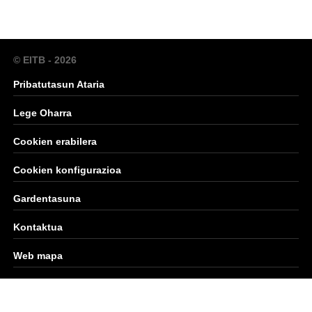
© EITB - 2026
Pribatutasun Ataria
Lege Oharra
Cookien erabilera
Cookien konfigurazioa
Gardentasuna
Kontaktua
Web mapa