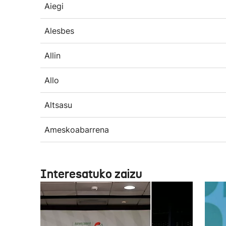
Aiegi
Alesbes
Allin
Allo
Altsasu
Ameskoabarrena
Interesatuko zaizu