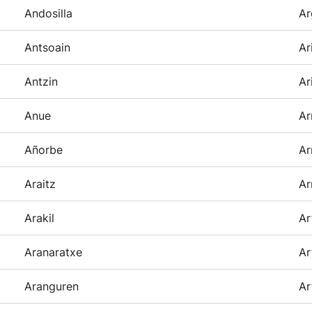
Andosilla
Ar
Antsoain
Ar
Antzin
Ar
Anue
Ar
Añorbe
Ar
Araitz
Ar
Arakil
Ar
Aranaratxe
Ar
Aranguren
Ar