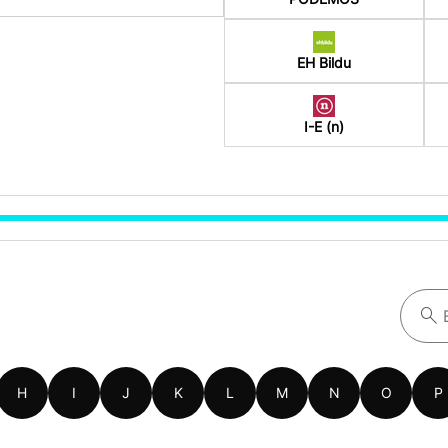
EH Bildu
I-E (n)
H
I
J
K
L
M
N
O
P