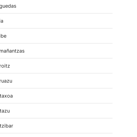
guedas
ia
ibe
mañantzas
roitz
ruazu
taxoa
tazu
tzibar