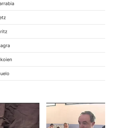
arrabia
etz
ritz
agra
koien
uelo