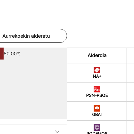
Aurrekoekin alderatu
50.00%
Alderdia
NA+
PSN-PSOE
GBAI
PODEMOS