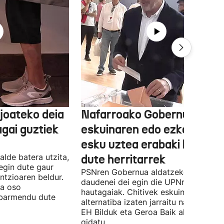
joateko deia
Nafarroako Gobernua
agai guztiek
eskuinaren edo ezkerraren
esku uztea erabaki behark
alde batera utzita,
dute herritarrek
egin dute gaur
PSNren Gobernua aldatzeko irrikitan
ntzioaren beldur.
daudenei dei egin die UPNren
ua oso
hautagaiak. Chitivek eskuinaren
abarmendu dute
alternatiba izaten jarraitu nahi du eta
EH Bilduk eta Geroa Baik aldaketa
gidatu.