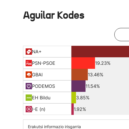
Aguilar Kodes
NA+
PSN-PSOE
19.23%
GBAI
13.46%
PODEMOS
11.54%
EH Bildu
3.85%
I-E (n)
1.92%
Erakutsi informazio irisgarria