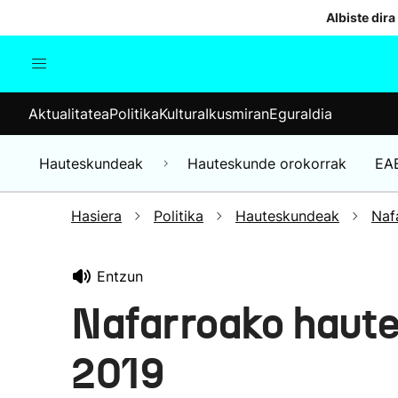
Albiste dira
Aktualitatea
Politika
Kul
Aktualitatea
Politika
Kultura
Ikusmiran
Eguraldia
Gizartea
Hauteskundeak
Ekonomia
Hauteskundeak
Hauteskunde orokorrak
EA
Munduko albisteak
Hasiera
Politika
Hauteskundeak
Naf
Entzun
Nafarroako haut
2019