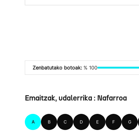
Zenbatutako botoak:
% 100
Emaitzak, udalerrika : Nafarroa
A
B
C
D
E
F
G