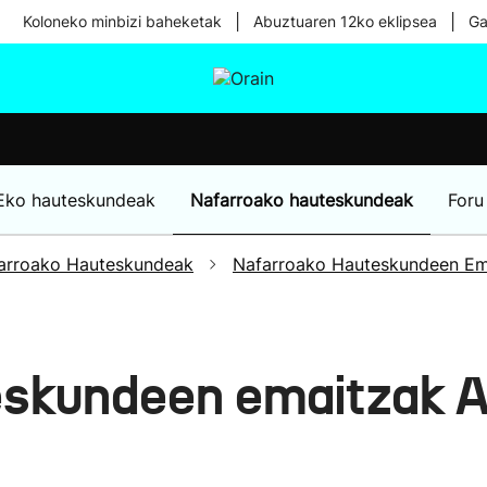
|
|
Koloneko minbizi baheketak
Abuztuaren 12ko eklipsea
Ga
tura
Ikusmiran
Egural
Osasuna
Teknologia
Eko hauteskundeak
Nafarroako hauteskundeak
Foru
arroako Hauteskundeak
Nafarroako Hauteskundeen Em
eskundeen emaitzak A