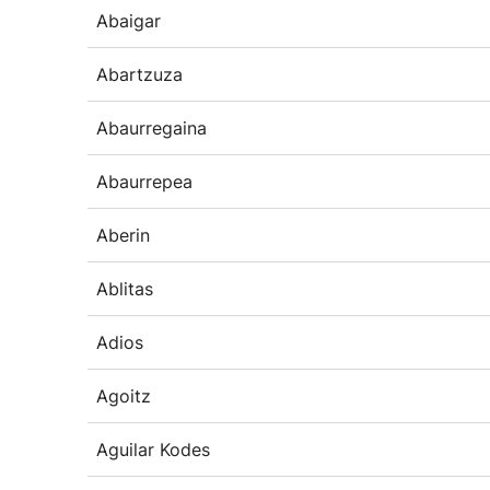
Abaigar
Abartzuza
Abaurregaina
Abaurrepea
Aberin
Ablitas
Adios
Agoitz
Aguilar Kodes