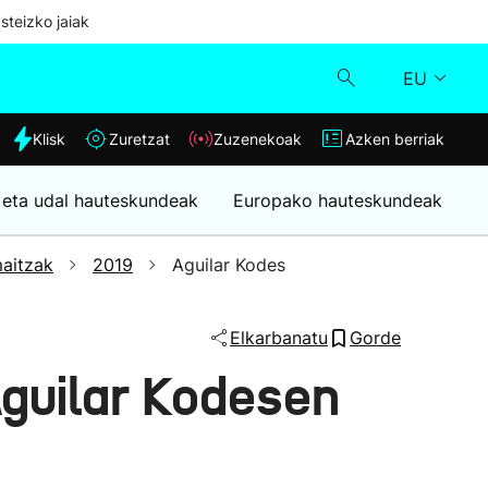
steizko jaiak
EU
dia
Klisk
Zuretzat
Zuzenekoak
Azken berriak
Klisk
 eta udal hauteskundeak
Europako hauteskundeak
Zuzenekoak
aitzak
2019
Aguilar Kodes
Zuretzat
Elkarbanatu
Gorde
Azken berriak
guilar Kodesen