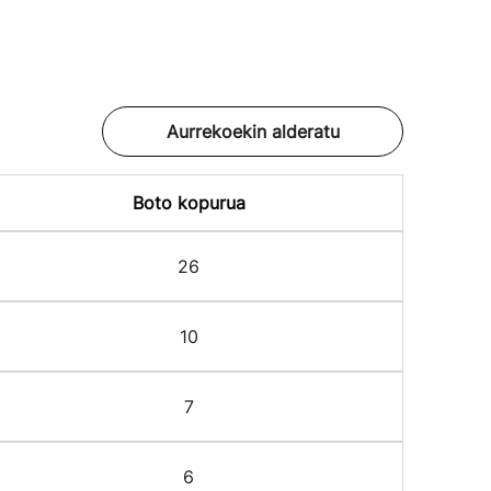
Aurrekoekin alderatu
Boto kopurua
26
10
7
6