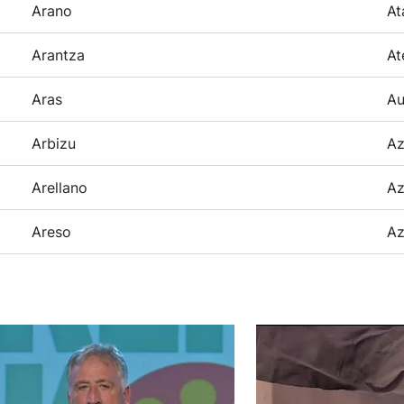
Arano
At
Arantza
At
Aras
Au
Arbizu
Az
Arellano
Az
Areso
Az