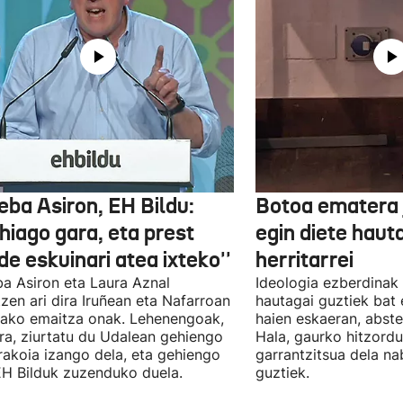
eba Asiron, EH Bildu:
Botoa ematera 
hiago gara, eta prest
egin diete haut
e eskuinari atea ixteko''
herritarrei
a Asiron eta Laura Aznal
Ideologia ezberdinak 
zen ari dira Iruñean eta Nafarroan
hautagai guztiek bat 
tako emaitza onak. Lehenengoak,
haien eskaeran, abste
ra, ziurtatu du Udalean gehiengo
Hala, gaurko hitzord
rakoia izango dela, eta gehiengo
garrantzitsua dela n
EH Bilduk zuzenduko duela.
guztiek.