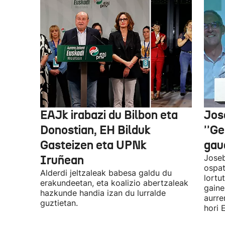
EAJk irabazi du Bilbon eta
Jos
Donostian, EH Bilduk
''Ge
Gasteizen eta UPNk
gaud
Iruñean
Joseb
ospat
Alderdi jeltzaleak babesa galdu du
lortu
erakundeetan, eta koalizio abertzaleak
gaine
hazkunde handia izan du lurralde
aurre
guztietan.
hori 