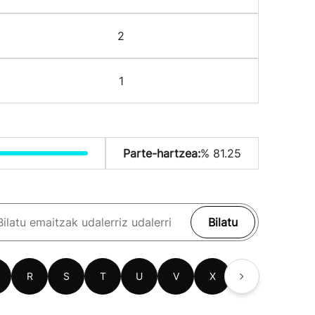
2
1
Parte-hartzea:
% 81.25
Bilatu
R
S
T
U
V
X
Z