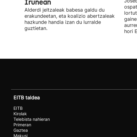
Iruñean
Joseb
ospat
Alderdi jeltzaleak babesa galdu du
lortu
erakundeetan, eta koalizio abertzaleak
gaine
hazkunde handia izan du lurralde
aurre
guztietan.
hori 
EITB taldea
EITB
Kirolak
Telebista nahieran
Primeran
Gaztea
Makusi