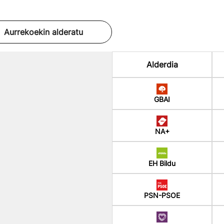
Aurrekoekin alderatu
Alderdia
GBAI
NA+
EH Bildu
PSN-PSOE