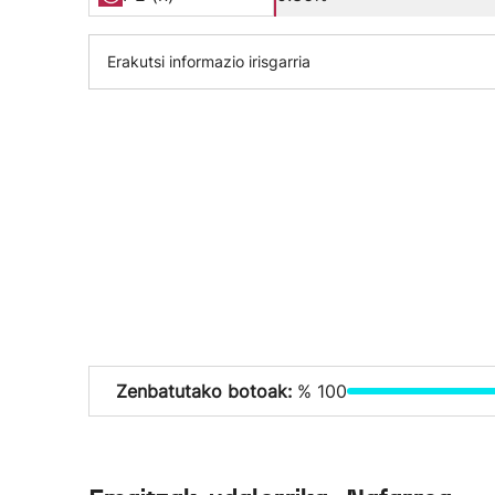
Erakutsi informazio irisgarria
Zenbatutako botoak:
% 100