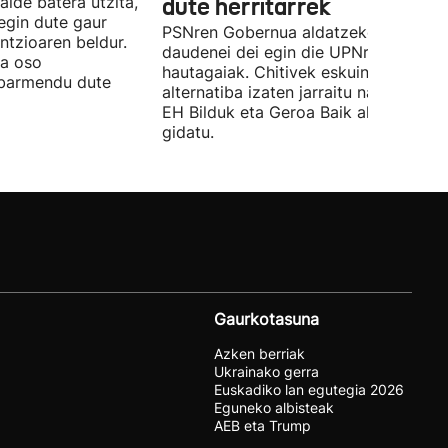
alde batera utzita,
dute herritarrek
egin dute gaur
PSNren Gobernua aldatzeko irrikitan
ntzioaren beldur.
daudenei dei egin die UPNren
ua oso
hautagaiak. Chitivek eskuinaren
abarmendu dute
alternatiba izaten jarraitu nahi du eta
EH Bilduk eta Geroa Baik aldaketa
gidatu.
Gaurkotasuna
Azken berriak
Ukrainako gerra
Euskadiko lan egutegia 2026
Eguneko albisteak
AEB eta Trump