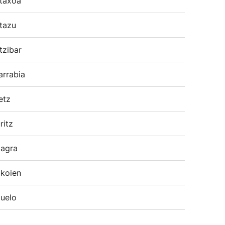
taxoa
tazu
tzibar
arrabia
etz
ritz
agra
koien
uelo