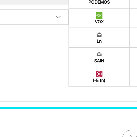
PODEMOS
VOX
Ln
SAIN
I-E (n)