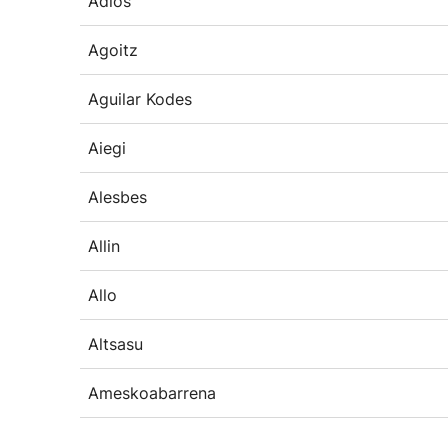
Adios
Agoitz
Aguilar Kodes
Aiegi
Alesbes
Allin
Allo
Altsasu
Ameskoabarrena