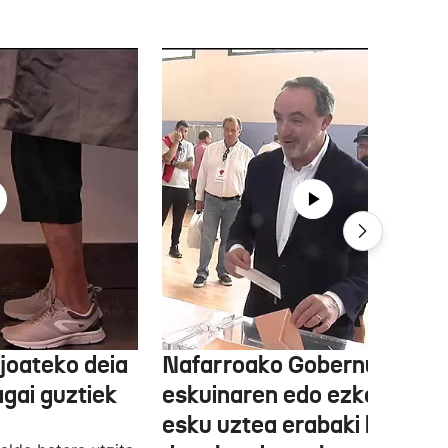
joateko deia
Nafarroako Gobernua
agai guztiek
eskuinaren edo ezkerraren
esku uztea erabaki behark