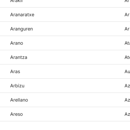
Arakil
Ar
Aranaratxe
Ar
Aranguren
Ar
Arano
At
Arantza
At
Aras
Au
Arbizu
Az
Arellano
Az
Areso
Az