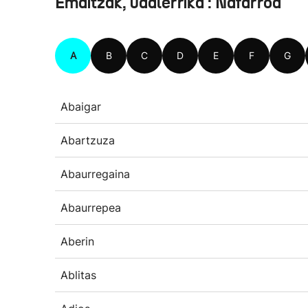
Emaitzak, udalerrika : Nafarroa
A
B
C
D
E
F
G
Abaigar
Abartzuza
Abaurregaina
Abaurrepea
Aberin
Ablitas