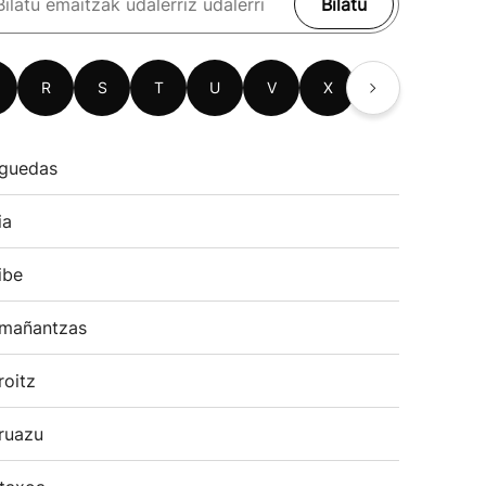
Bilatu
R
S
T
U
V
X
Z
guedas
ia
ibe
mañantzas
roitz
ruazu