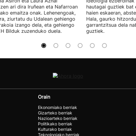
a Asiron eta Laura Aznal
Ideologia ezberdinak 
zen ari dira Iruñean eta Nafarroan
hautagai guztiek bat 
tako emaitza onak. Lehenengoak,
haien eskaeran, abste
ra, ziurtatu du Udalean gehiengo
Hala, gaurko hitzord
rakoia izango dela, eta gehiengo
garrantzitsua dela n
EH Bilduk zuzenduko duela.
guztiek.
Orain
Ekonomiako berriak
Gizarteko berriak
Nazioarteko berriak
Politikako berriak
Kulturako berriak
Teknologiako berriak