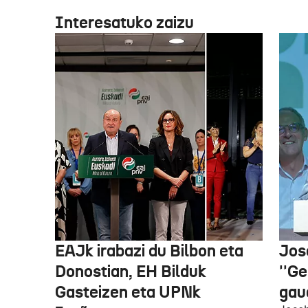
Interesatuko zaizu
EAJk irabazi du Bilbon eta
Jos
Donostian, EH Bilduk
''Ge
Gasteizen eta UPNk
gaud