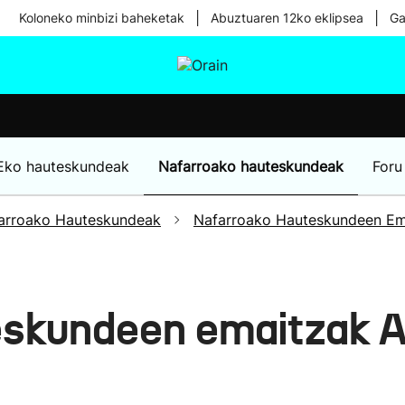
|
|
Koloneko minbizi baheketak
Abuztuaren 12ko eklipsea
Ga
tura
Ikusmiran
Egural
Osasuna
Teknologia
Eko hauteskundeak
Nafarroako hauteskundeak
Foru
arroako Hauteskundeak
Nafarroako Hauteskundeen Em
eskundeen emaitzak 