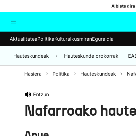
Albiste dira
Aktualitatea
Politika
Kul
Aktualitatea
Politika
Kultura
Ikusmiran
Eguraldia
Gizartea
Hauteskundeak
Ekonomia
Hauteskundeak
Hauteskunde orokorrak
EA
Munduko albisteak
Hasiera
Politika
Hauteskundeak
Naf
Entzun
Nafarroako haut
Anue