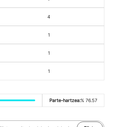
4
1
1
1
Parte-hartzea:
% 76.57