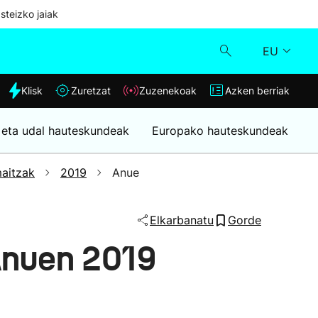
steizko jaiak
EU
dia
Klisk
Zuretzat
Zuzenekoak
Azken berriak
Klisk
 eta udal hauteskundeak
Europako hauteskundeak
Zuzenekoak
aitzak
2019
Anue
Zuretzat
Elkarbanatu
Gorde
Azken berriak
Anuen 2019