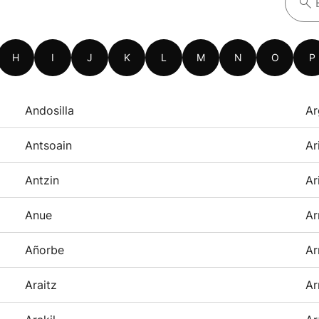
H
I
J
K
L
M
N
O
P
Andosilla
Ar
Antsoain
Ar
Antzin
Ar
Anue
Ar
Añorbe
Ar
Araitz
Ar