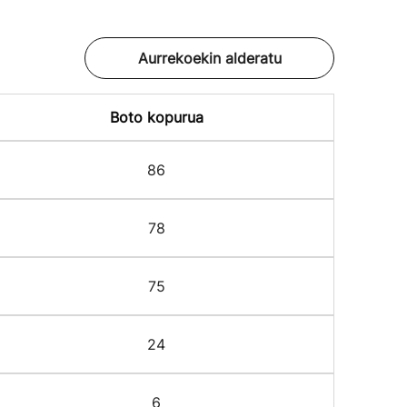
Aurrekoekin alderatu
Boto kopurua
86
78
75
24
6