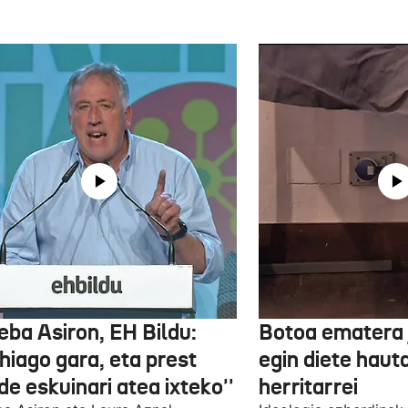
eba Asiron, EH Bildu:
Botoa ematera 
hiago gara, eta prest
egin diete haut
e eskuinari atea ixteko''
herritarrei