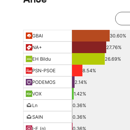
GBAI
30.60%
NA+
27.76%
EH Bildu
26.69%
PSN-PSOE
8.54%
PODEMOS
2.14%
VOX
1.42%
Ln
0.36%
SAIN
0.36%
I-E (n)
0.36%