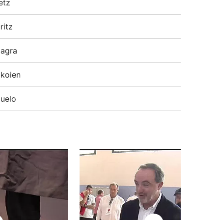
etz
ritz
agra
koien
uelo