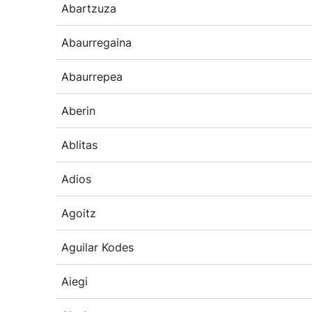
Abartzuza
Abaurregaina
Abaurrepea
Aberin
Ablitas
Adios
Agoitz
Aguilar Kodes
Aiegi