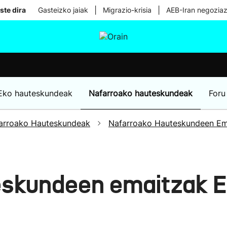
|
|
ste dira
Gasteizko jaiak
Migrazio-krisia
AEB-Iran negoziaz
tura
Ikusmiran
Egural
Osasuna
Teknologia
Eko hauteskundeak
Nafarroako hauteskundeak
Foru
arroako Hauteskundeak
Nafarroako Hauteskundeen Em
eskundeen emaitzak E