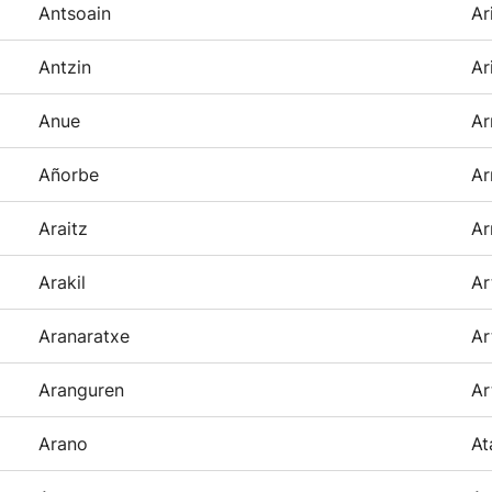
Antsoain
Ar
Antzin
Ar
Anue
Ar
Añorbe
Ar
Araitz
Ar
Arakil
Ar
Aranaratxe
Ar
Aranguren
Ar
Arano
At