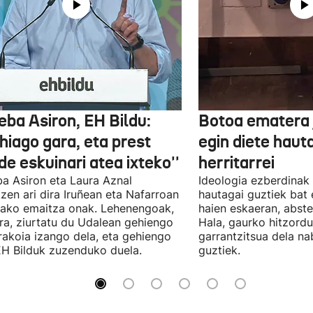
eba Asiron, EH Bildu:
Botoa ematera 
hiago gara, eta prest
egin diete haut
e eskuinari atea ixteko''
herritarrei
a Asiron eta Laura Aznal
Ideologia ezberdinak 
zen ari dira Iruñean eta Nafarroan
hautagai guztiek bat 
tako emaitza onak. Lehenengoak,
haien eskaeran, abste
ra, ziurtatu du Udalean gehiengo
Hala, gaurko hitzord
rakoia izango dela, eta gehiengo
garrantzitsua dela n
EH Bilduk zuzenduko duela.
guztiek.