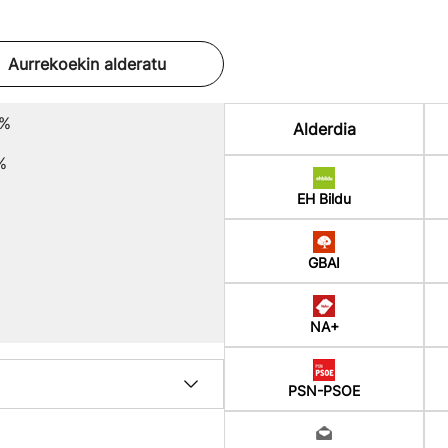
Aurrekoekin alderatu
6%
Alderdia
%
EH Bildu
GBAI
NA+
PSN-PSOE