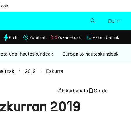
ioak
EU
dia
Klisk
Zuretzat
Zuzenekoak
Azken berriak
Klisk
 eta udal hauteskundeak
Europako hauteskundeak
Zuzenekoak
aitzak
2019
Ezkurra
Zuretzat
Elkarbanatu
Gorde
Azken berriak
zkurran 2019