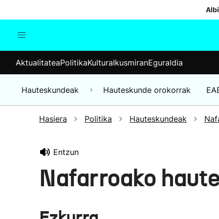
Albi
Aktualitatea
Politika
Kul
Aktualitatea
Politika
Kultura
Ikusmiran
Eguraldia
Gizartea
Hauteskundeak
Ekonomia
Hauteskundeak
Hauteskunde orokorrak
EA
Munduko albisteak
Hasiera
Politika
Hauteskundeak
Naf
Entzun
Nafarroako haut
Ezkurra