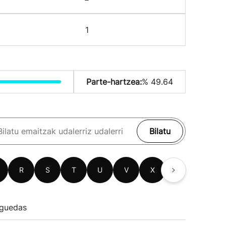
1
Parte-hartzea:
% 49.64
Bilatu
R
S
T
U
V
X
Z
guedas