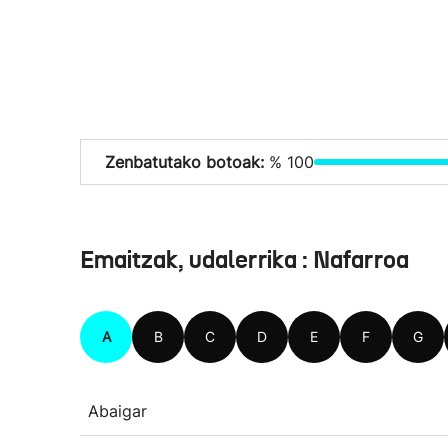
Zenbatutako botoak:
% 100
Emaitzak, udalerrika : Nafarroa
A
B
C
D
E
F
G
Abaigar