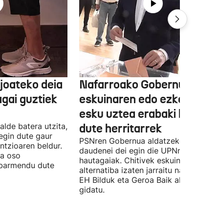
joateko deia
Nafarroako Gobernua
agai guztiek
eskuinaren edo ezkerraren
esku uztea erabaki behark
alde batera utzita,
dute herritarrek
egin dute gaur
PSNren Gobernua aldatzeko irrikitan
ntzioaren beldur.
daudenei dei egin die UPNren
ua oso
hautagaiak. Chitivek eskuinaren
abarmendu dute
alternatiba izaten jarraitu nahi du eta
EH Bilduk eta Geroa Baik aldaketa
gidatu.