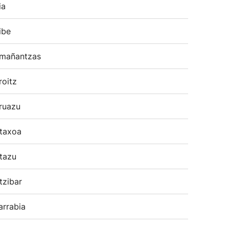
ia
ibe
mañantzas
roitz
ruazu
taxoa
tazu
tzibar
arrabia