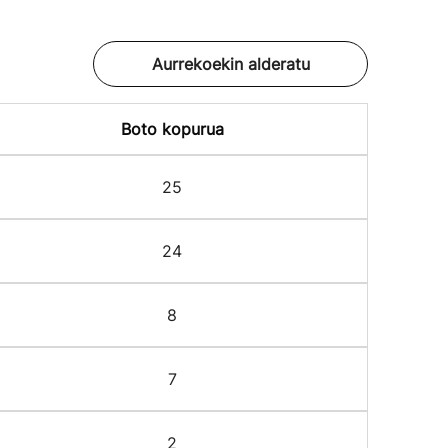
Aurrekoekin alderatu
Boto kopurua
25
24
8
7
2