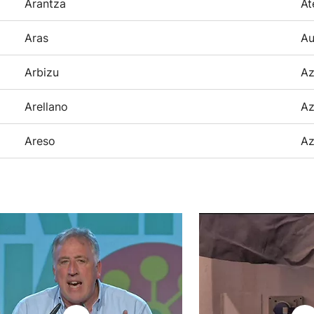
Arantza
At
Aras
Au
Arbizu
Az
Arellano
Az
Areso
Az