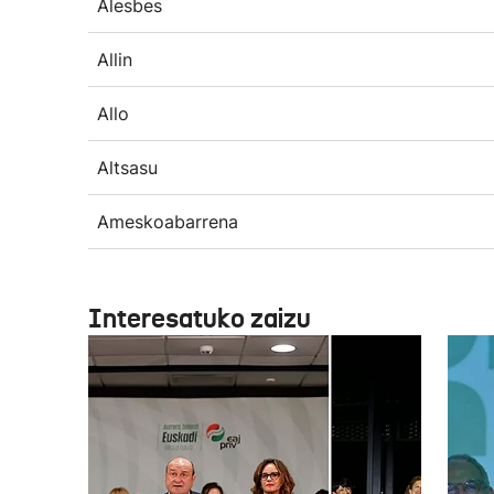
Alesbes
Allin
Allo
Altsasu
Ameskoabarrena
Interesatuko zaizu