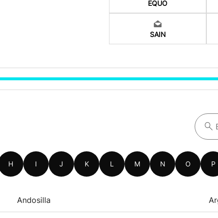
EQUO
SAIN
H
I
J
K
L
M
N
O
P
Andosilla
Ar