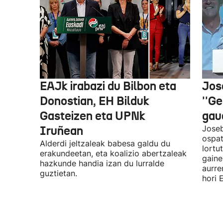
EAJk irabazi du Bilbon eta
Jos
Donostian, EH Bilduk
''Ge
Gasteizen eta UPNk
gaud
Iruñean
Joseb
ospat
Alderdi jeltzaleak babesa galdu du
lortu
erakundeetan, eta koalizio abertzaleak
gaine
hazkunde handia izan du lurralde
aurre
guztietan.
hori 