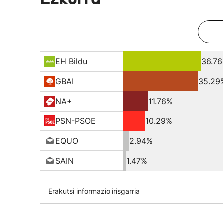
EH Bildu
36.7
GBAI
35.29
NA+
11.76%
PSN-PSOE
10.29%
EQUO
2.94%
SAIN
1.47%
Erakutsi informazio irisgarria