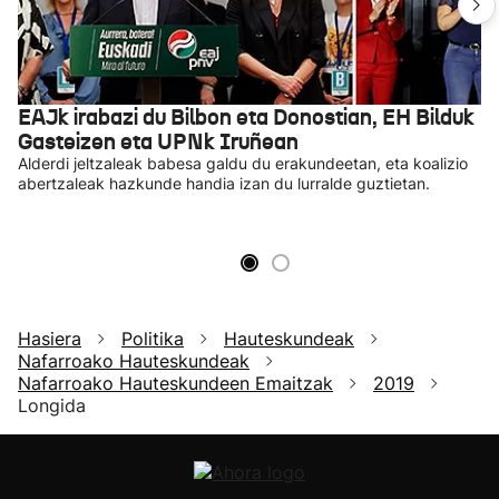
EAJk irabazi du Bilbon eta Donostian, EH Bilduk
Gasteizen eta UPNk Iruñean
Alderdi jeltzaleak babesa galdu du erakundeetan, eta koalizio
abertzaleak hazkunde handia izan du lurralde guztietan.
Hasiera
Politika
Hauteskundeak
Nafarroako Hauteskundeak
Nafarroako Hauteskundeen Emaitzak
2019
Longida