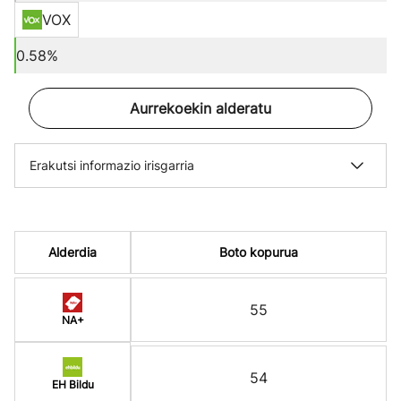
VOX
0.58%
Aurrekoekin alderatu
Erakutsi informazio irisgarria
Alderdia
Boto kopurua
55
NA+
54
EH Bildu