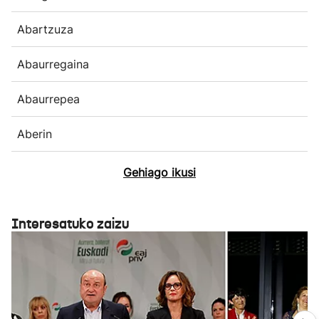
Abartzuza
Abaurregaina
Abaurrepea
Aberin
Gehiago ikusi
Interesatuko zaizu