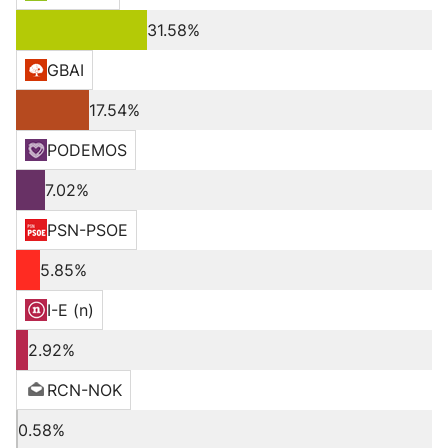
31.58%
GBAI
17.54%
PODEMOS
7.02%
PSN-PSOE
5.85%
I-E (n)
2.92%
RCN-NOK
0.58%