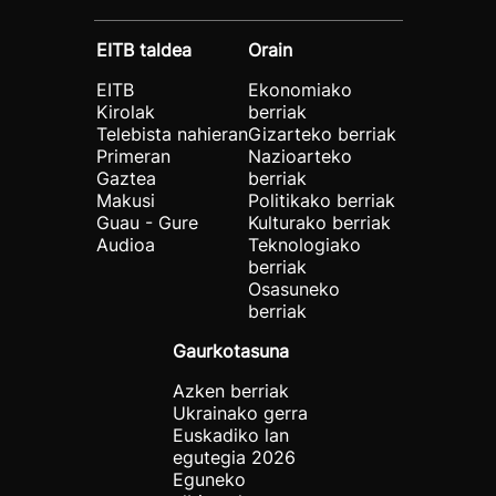
EITB taldea
Orain
EITB
Ekonomiako
Kirolak
berriak
Telebista nahieran
Gizarteko berriak
Primeran
Nazioarteko
Gaztea
berriak
Makusi
Politikako berriak
Guau - Gure
Kulturako berriak
Audioa
Teknologiako
berriak
Osasuneko
berriak
Gaurkotasuna
Azken berriak
Ukrainako gerra
Euskadiko lan
egutegia 2026
Eguneko