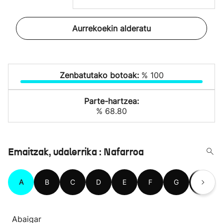
Aurrekoekin alderatu
Zenbatutako botoak:
% 100
Parte-hartzea:
% 68.80
Emaitzak, udalerrika : Nafarroa
A
B
C
D
E
F
G
H
Abaigar