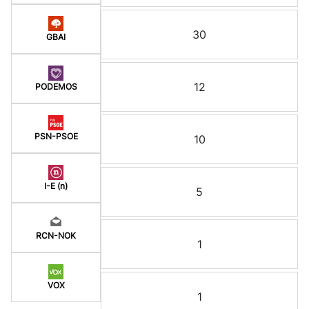
30
GBAI
12
PODEMOS
PSN-PSOE
10
I-E (n)
5
RCN-NOK
1
VOX
1