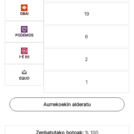
19
GBAI
PODEMOS
6
I-E (n)
2
EQUO
1
Aurrekoekin alderatu
Zenbatutako botoak:
% 100