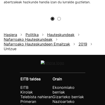
abertzaleak hazkunde handia izan du lurralde guztietan.
Hasiera
Politika
Hauteskundeak
Nafarroako Hauteskundeak
Nafarroako Hauteskundeen Emaitzak
2019
Untzue
EITB taldea
Orain
EITB
Ekonomiako
Kirolak
berriak
Telebista nahieran
Gizarteko berriak
Primeran
Nazioarteko