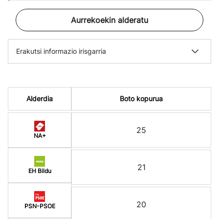
Aurrekoekin alderatu
Erakutsi informazio irisgarria
Alderdia
Boto kopurua
25
NA+
21
EH Bildu
20
PSN-PSOE