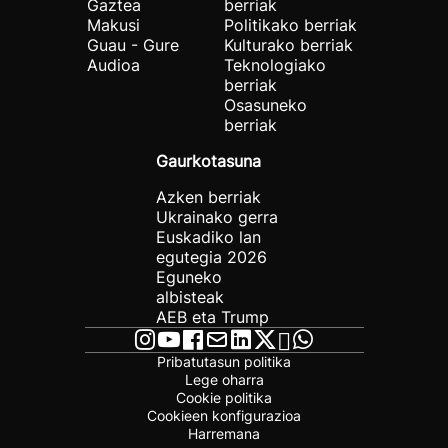
Gaztea
berriak
Makusi
Politikako berriak
Guau - Gure
Kulturako berriak
Audioa
Teknologiako
berriak
Osasuneko
berriak
Gaurkotasuna
Azken berriak
Ukrainako gerra
Euskadiko lan
egutegia 2026
Eguneko
albisteak
AEB eta Trump
Pribatutasun politika
Lege oharra
Cookie politika
Cookieen konfigurazioa
Harremana