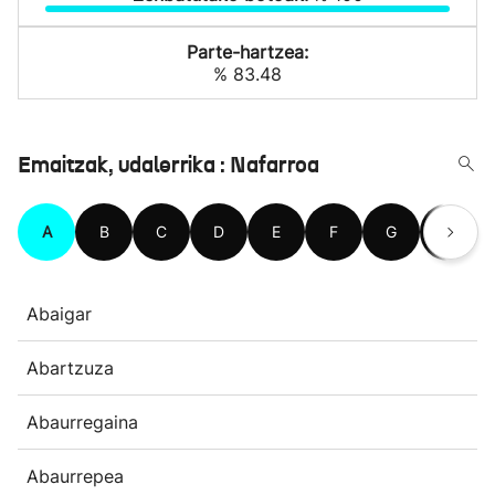
Parte-hartzea:
% 83.48
Emaitzak, udalerrika : Nafarroa
A
B
C
D
E
F
G
H
Abaigar
Abartzuza
Abaurregaina
Abaurrepea