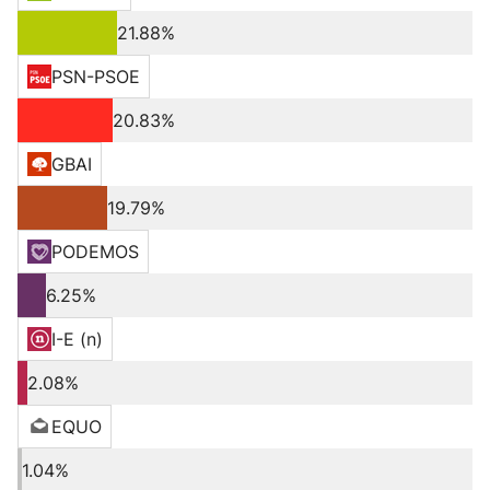
21.88%
PSN-PSOE
20.83%
GBAI
19.79%
PODEMOS
6.25%
I-E (n)
2.08%
EQUO
1.04%