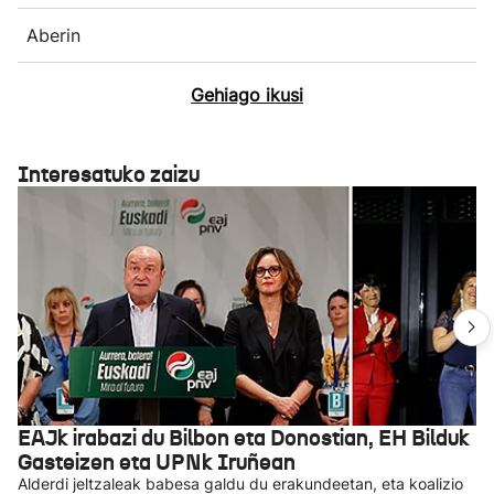
Aberin
Gehiago ikusi
Interesatuko zaizu
EAJk irabazi du Bilbon eta Donostian, EH Bilduk
Gasteizen eta UPNk Iruñean
Alderdi jeltzaleak babesa galdu du erakundeetan, eta koalizio