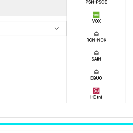
PSN-PSOE
VOX
RCN-NOK
SAIN
EQUO
I-E (n)