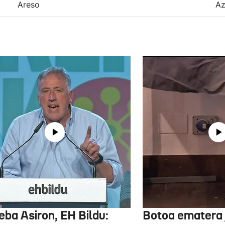
Areso
Az
eba Asiron, EH Bildu:
Botoa ematera 