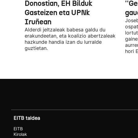
Donostian, EH Bilduk
''Ge
Gasteizen eta UPNk
gaud
Iruñean
Joseb
ospat
Alderdi jeltzaleak babesa galdu du
lortu
erakundeetan, eta koalizio abertzaleak
gaine
hazkunde handia izan du lurralde
aurre
guztietan.
hori 
EITB taldea
EITB
Kirolak