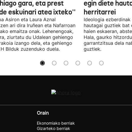
hiago gara, eta prest
egin diete haut
e eskuinari atea ixteko''
herritarrei
a Asiron eta Laura Aznal
Ideologia ezberdinak 
zen ari dira Iruñean eta Nafarroan
hautagai guztiek bat 
tako emaitza onak. Lehenengoak,
haien eskaeran, abste
ra, ziurtatu du Udalean gehiengo
Hala, gaurko hitzord
rakoia izango dela, eta gehiengo
garrantzitsua dela n
EH Bilduk zuzenduko duela.
guztiek.
Orain
Ekonomiako berriak
Gizarteko berriak