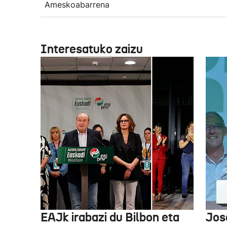
Ameskoabarrena
Interesatuko zaizu
EAJk irabazi du Bilbon eta
Jos