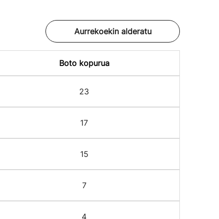
Aurrekoekin alderatu
Boto kopurua
23
17
15
7
4