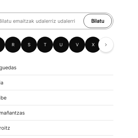
Bilatu
R
S
T
U
V
X
Z
guedas
ia
ibe
mañantzas
roitz