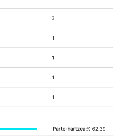
3
1
1
1
1
Parte-hartzea:
% 62.39