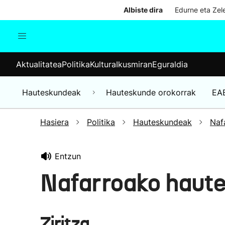
Albiste dira
Edurne eta Zele
Aktualitatea
Politika
Kul
Aktualitatea
Politika
Kultura
Ikusmiran
Eguraldia
Gizartea
Hauteskundeak
Ekonomia
Hauteskundeak
Hauteskunde orokorrak
EA
Munduko albisteak
Hasiera
Politika
Hauteskundeak
Naf
Entzun
Nafarroako haute
Ziritza