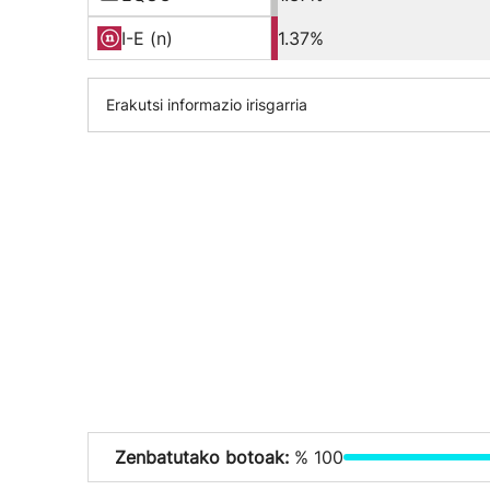
I-E (n)
1.37%
Erakutsi informazio irisgarria
Zenbatutako botoak:
% 100