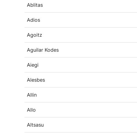
Ablitas
Adios
Agoitz
Aguilar Kodes
Aiegi
Alesbes
Allin
Allo
Altsasu