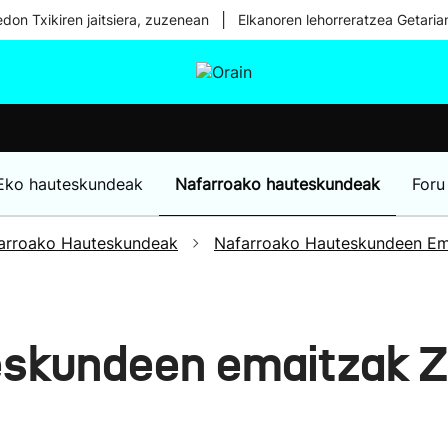
|
don Txikiren jaitsiera, zuzenean
Elkanoren lehorreratzea Getaria
tura
Ikusmiran
Egural
Osasuna
Teknologia
Eko hauteskundeak
Nafarroako hauteskundeak
Foru
arroako Hauteskundeak
Nafarroako Hauteskundeen Em
skundeen emaitzak Zi