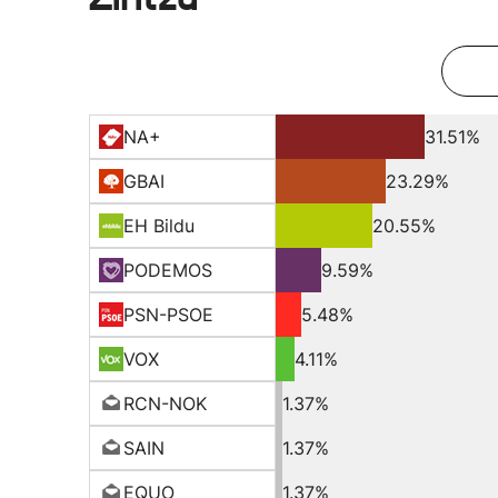
NA+
31.51%
GBAI
23.29%
EH Bildu
20.55%
PODEMOS
9.59%
PSN-PSOE
5.48%
VOX
4.11%
RCN-NOK
1.37%
SAIN
1.37%
EQUO
1.37%