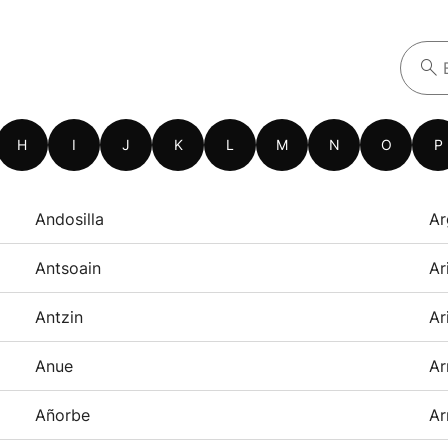
H
I
J
K
L
M
N
O
P
Andosilla
Ar
Antsoain
Ar
Antzin
Ar
Anue
Ar
Añorbe
Ar