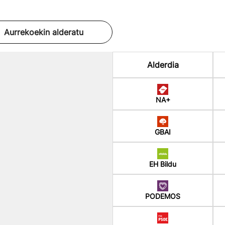
Aurrekoekin alderatu
Alderdia
NA+
GBAI
EH Bildu
PODEMOS