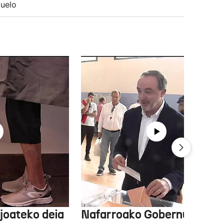
uelo
joateko deia
Nafarroako Gobernua