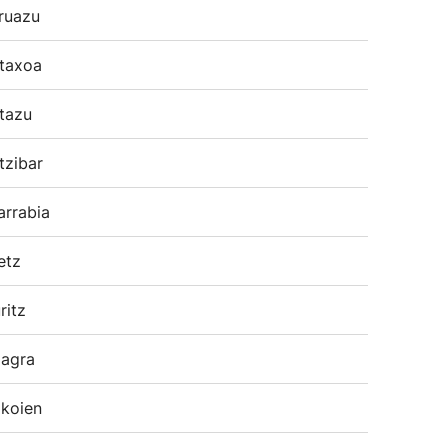
ruazu
taxoa
tazu
tzibar
arrabia
etz
ritz
agra
koien