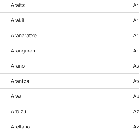
Araitz
Ar
Arakil
Ar
Aranaratxe
Ar
Aranguren
Ar
Arano
At
Arantza
At
Aras
Au
Arbizu
Az
Arellano
Az