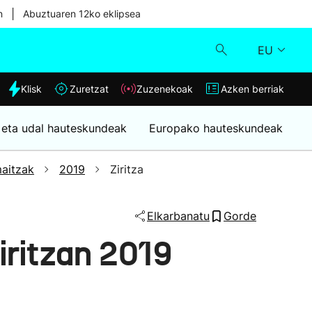
|
n
Abuztuaren 12ko eklipsea
EU
dia
Klisk
Zuretzat
Zuzenekoak
Azken berriak
Klisk
 eta udal hauteskundeak
Europako hauteskundeak
Zuzenekoak
aitzak
2019
Ziritza
Zuretzat
Elkarbanatu
Gorde
Azken berriak
ritzan 2019