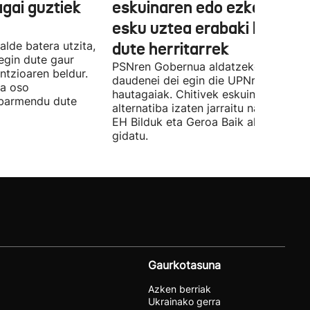
agai guztiek
eskuinaren edo ezkerraren
esku uztea erabaki behark
alde batera utzita,
dute herritarrek
egin dute gaur
PSNren Gobernua aldatzeko irrikitan
ntzioaren beldur.
daudenei dei egin die UPNren
ua oso
hautagaiak. Chitivek eskuinaren
abarmendu dute
alternatiba izaten jarraitu nahi du eta
EH Bilduk eta Geroa Baik aldaketa
gidatu.
Gaurkotasuna
Azken berriak
Ukrainako gerra