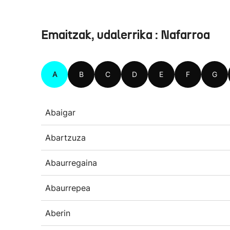
Emaitzak, udalerrika : Nafarroa
A
B
C
D
E
F
G
Abaigar
Abartzuza
Abaurregaina
Abaurrepea
Aberin