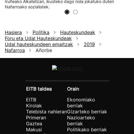
Iruñeako Alkatetzan, ikusteko dago nola jokatuko duten
Nafarroako sozialistek.
Hasiera
Politika
Hauteskundeak
Foru eta Udal Hauteskundeak
Udal hauteskundeen emaitzak
2019
Nafarroa
Añorbe
EITB taldea
Orain
EITB
Ekonomiako
Kirolak
berriak
Telebista nahieran
Gizarteko berriak
Primeran
Nazioarteko
Gaztea
berriak
Makusi
Politikako berriak