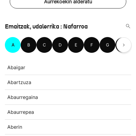
Aurrekoekin alderatu
Emaitzak, udalerrika : Nafarroa
A
B
C
D
E
F
G
H
Abaigar
Abartzuza
Abaurregaina
Abaurrepea
Aberin