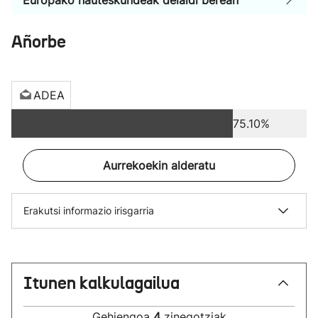
Europako hauteskundeak deialdi berean
Añorbe
ADEA
75.10%
Aurrekoekin alderatu
Erakutsi informazio irisgarria
Itunen kalkulagailua
Gehiengoa
4
zinegotziak