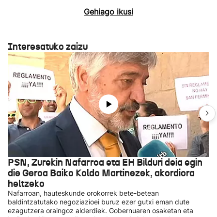
Gehiago ikusi
Interesatuko zaizu
PSN, Zurekin Nafarroa eta EH Bilduri deia egin
die Geroa Baiko Koldo Martinezek, akordiora
heltzeko
Nafarroan, hauteskunde orokorrek bete-betean
baldintzatutako negoziazioei buruz ezer gutxi eman dute
ezagutzera oraingoz alderdiek. Gobernuaren osaketan eta