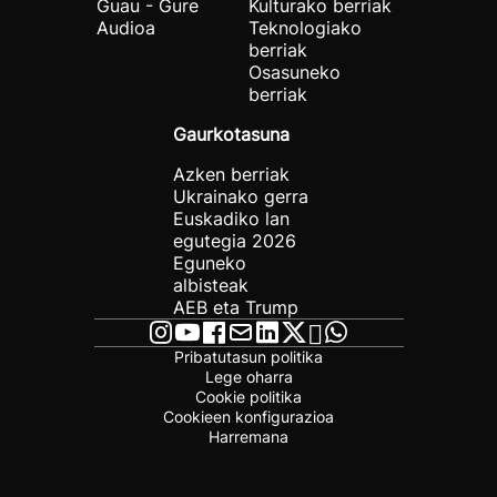
Guau - Gure
Kulturako berriak
Audioa
Teknologiako
berriak
Osasuneko
berriak
Gaurkotasuna
Azken berriak
Ukrainako gerra
Euskadiko lan
egutegia 2026
Eguneko
albisteak
AEB eta Trump
Pribatutasun politika
Lege oharra
Cookie politika
Cookieen konfigurazioa
Harremana