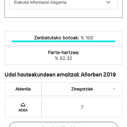
Erakutsi informazio irisgarria
Zenbatutako botoak:
% 100
Parte-hartzea:
% 62.32
Udal hauteskundeen emaitzak Añorben 2019
Alderdia
Zinegotziak
7
ADEA