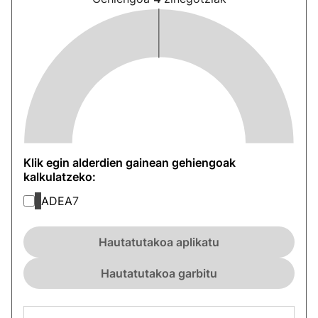
Klik egin alderdien gainean gehiengoak
kalkulatzeko:
ADEA
7
Hautatutakoa aplikatu
Hautatutakoa garbitu