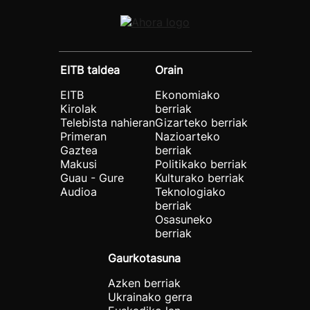
EITB taldea
Orain
EITB
Ekonomiako
Kirolak
berriak
Telebista nahieran
Gizarteko berriak
Primeran
Nazioarteko
Gaztea
berriak
Makusi
Politikako berriak
Guau - Gure
Kulturako berriak
Audioa
Teknologiako
berriak
Osasuneko
berriak
Gaurkotasuna
Azken berriak
Ukrainako gerra