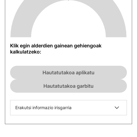
Klik egin alderdien gainean gehiengoak
kalkulatzeko:
Hautatutakoa aplikatu
Hautatutakoa garbitu
Erakutsi informazio irisgarria