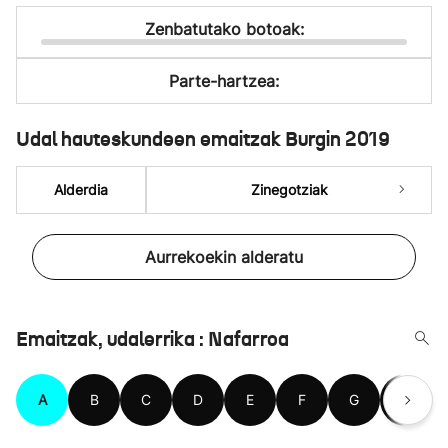
Zenbatutako botoak:
Parte-hartzea:
Udal hauteskundeen emaitzak Burgin 2019
Alderdia
Zinegotziak
Aurrekoekin alderatu
Emaitzak, udalerrika : Nafarroa
A
B
C
D
E
F
G
H