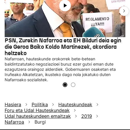
PSN, Zurekin Nafarroa eta EH Bilduri deia egin
die Geroa Baiko Koldo Martinezek, akordiora
heltzeko
Nafarroan, hauteskunde orokorrek bete-betean
baldintzatutako negoziazioei buruz ezer gutxi eman dute
ezagutzera oraingoz alderdiek. Gobernuaren osaketan eta
Iruñeako Alkatetzan, ikusteko dago nola jokatuko duten
Nafarroako sozialistek.
Hasiera
Politika
Hauteskundeak
Foru eta Udal Hauteskundeak
Udal hauteskundeen emaitzak
2019
Nafarroa
Burgi