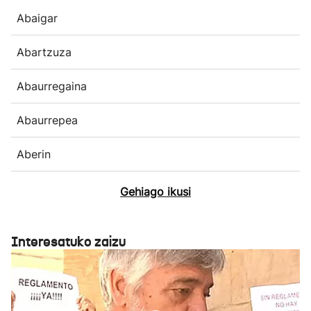
Abaigar
Abartzuza
Abaurregaina
Abaurrepea
Aberin
Gehiago ikusi
Interesatuko zaizu