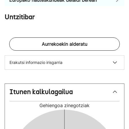
Europako hauteskundeak deialdi berean
Untzitibar
Aurrekoekin alderatu
Erakutsi informazio irisgarria
Itunen kalkulagailua
Gehiengoa
zinegotziak