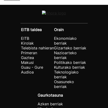
EITB taldea
Orain
EITB
Ekonomiako
Kirolak
berriak
Telebista nahieran
Gizarteko berriak
Primeran
Nazioarteko
Gaztea
berriak
Makusi
Politikako berriak
Guau - Gure
Kulturako berriak
Audioa
Teknologiako
berriak
Osasuneko
berriak
Gaurkotasuna
Azken berriak