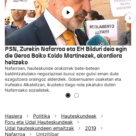
PSN, Zurekin Nafarroa eta EH Bilduri deia egin
die Geroa Baiko Koldo Martinezek, akordiora
heltzeko
Nafarroan, hauteskunde orokorrek bete-betean
baldintzatutako negoziazioei buruz ezer gutxi eman dute
ezagutzera oraingoz alderdiek. Gobernuaren osaketan eta
Iruñeako Alkatetzan, ikusteko dago nola jokatuko duten
Nafarroako sozialistek.
Hasiera
Politika
Hauteskundeak
Foru eta Udal Hauteskundeak
Udal hauteskundeen emaitzak
2019
Nafarroa
Untzitibar