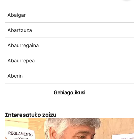
Abaigar
Abartzuza
Abaurregaina
Abaurrepea
Aberin
Gehiago ikusi
Interesatuko zaizu