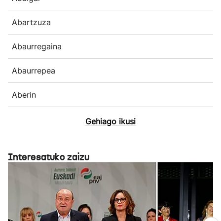
Abartzuza
Abaurregaina
Abaurrepea
Aberin
Gehiago ikusi
Interesatuko zaizu