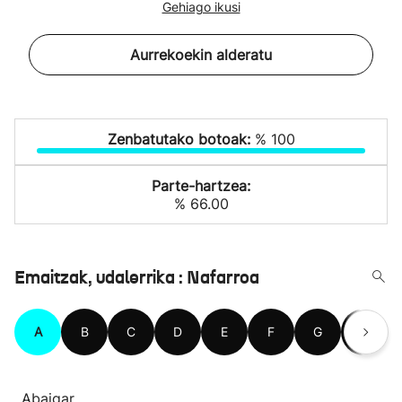
Gehiago ikusi
Aurrekoekin alderatu
Zenbatutako botoak:
% 100
Parte-hartzea:
% 66.00
Emaitzak, udalerrika : Nafarroa
A
B
C
D
E
F
G
H
Abaigar