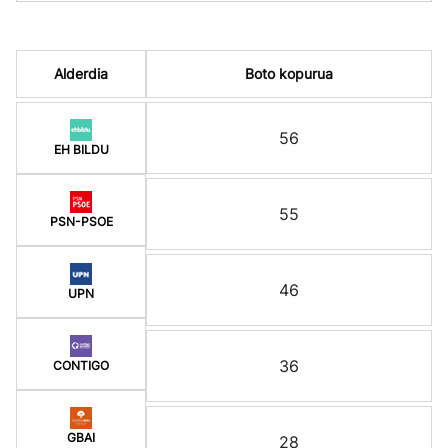
Alderdia
Boto kopurua
56
EH BILDU
55
PSN-PSOE
46
UPN
36
CONTIGO
GBAI
28