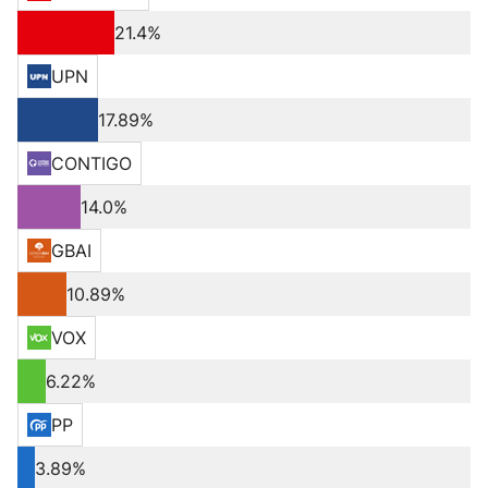
21.4%
UPN
17.89%
CONTIGO
14.0%
GBAI
10.89%
VOX
6.22%
PP
3.89%