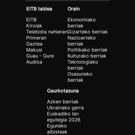
EITB taldea
Orain
EITB
Ekonomiako
Kirolak
berriak
Telebista nahieran
Gizarteko berriak
Primeran
Nazioarteko
Gaztea
berriak
Makusi
Politikako berriak
Guau - Gure
Kulturako berriak
Audioa
Teknologiako
berriak
Osasuneko
berriak
Gaurkotasuna
Azken berriak
Ukrainako gerra
Euskadiko lan
egutegia 2026
Eguneko
albisteak