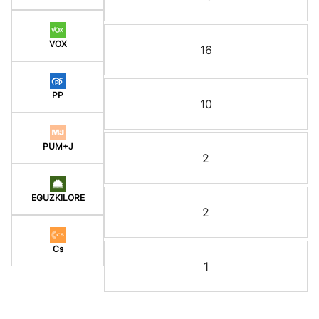
VOX
16
PP
10
PUM+J
2
EGUZKILORE
2
Cs
1