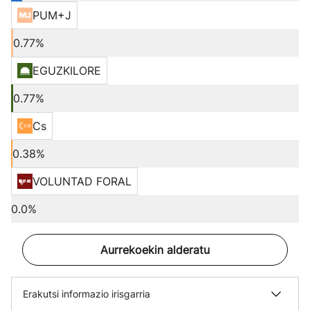
PUM+J
0.77%
EGUZKILORE
0.77%
Cs
0.38%
VOLUNTAD FORAL
0.0%
Aurrekoekin alderatu
Erakutsi informazio irisgarria