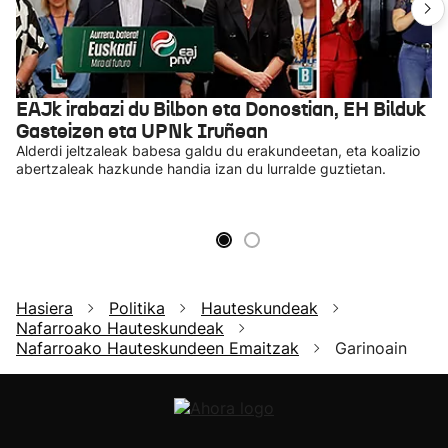
EAJk irabazi du Bilbon eta Donostian, EH Bilduk
Gasteizen eta UPNk Iruñean
Alderdi jeltzaleak babesa galdu du erakundeetan, eta koalizio
abertzaleak hazkunde handia izan du lurralde guztietan.
Hasiera
Politika
Hauteskundeak
Nafarroako Hauteskundeak
Nafarroako Hauteskundeen Emaitzak
Garinoain