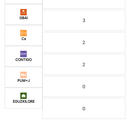
GBAI
3
Cs
2
CONTIGO
2
PUM+J
0
EGUZKILORE
0