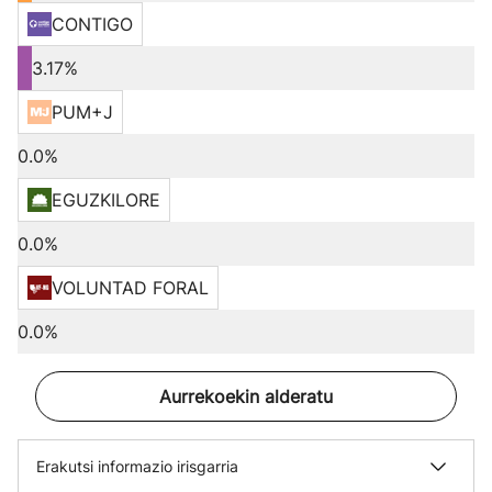
CONTIGO
3.17%
PUM+J
0.0%
EGUZKILORE
0.0%
VOLUNTAD FORAL
0.0%
Aurrekoekin alderatu
Erakutsi informazio irisgarria