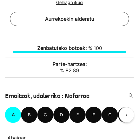
Gehiago ikusi
Aurrekoekin alderatu
Zenbatutako botoak:
% 100
Parte-hartzea:
% 82.89
Emaitzak, udalerrika : Nafarroa
A
B
C
D
E
F
G
H
Abaigar