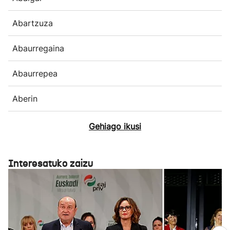
Abartzuza
Abaurregaina
Abaurrepea
Aberin
Gehiago ikusi
Interesatuko zaizu