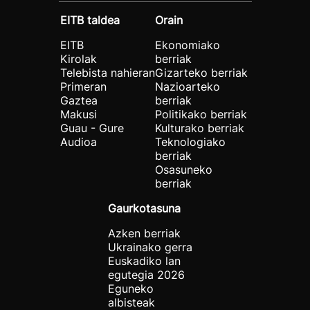
EITB taldea
Orain
EITB
Ekonomiako
Kirolak
berriak
Telebista nahieran
Gizarteko berriak
Primeran
Nazioarteko
Gaztea
berriak
Makusi
Politikako berriak
Guau - Gure
Kulturako berriak
Audioa
Teknologiako
berriak
Osasuneko
berriak
Gaurkotasuna
Azken berriak
Ukrainako gerra
Euskadiko lan
egutegia 2026
Eguneko
albisteak