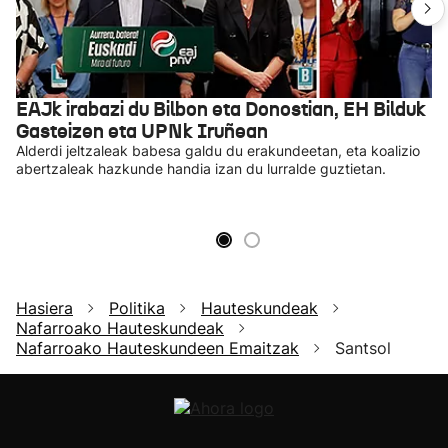
EAJk irabazi du Bilbon eta Donostian, EH Bilduk
Gasteizen eta UPNk Iruñean
Alderdi jeltzaleak babesa galdu du erakundeetan, eta koalizio
abertzaleak hazkunde handia izan du lurralde guztietan.
Hasiera
Politika
Hauteskundeak
Nafarroako Hauteskundeak
Nafarroako Hauteskundeen Emaitzak
Santsol