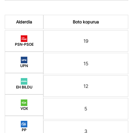
Alderdia
Boto kopurua
19
PSN-PSOE
15
UPN
12
EH BILDU
5
VOX
PP
3