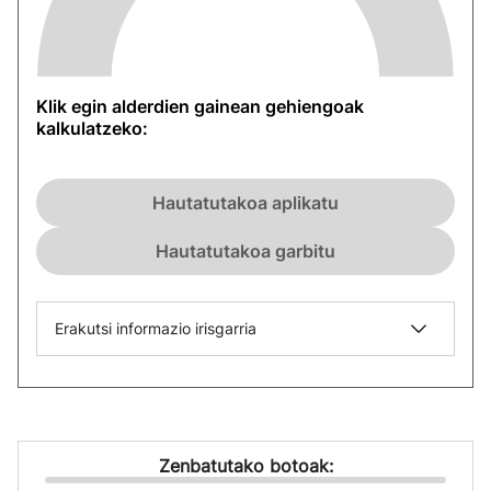
Klik egin alderdien gainean gehiengoak
kalkulatzeko:
Hautatutakoa aplikatu
Hautatutakoa garbitu
Erakutsi informazio irisgarria
Zenbatutako botoak: