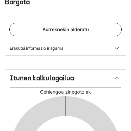
Bargota
Aurrekoekin alderatu
Erakutsi informazio irisgarria
Itunen kalkulagailua
Gehiengoa
zinegotziak