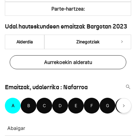
Parte-hartzea:
Udal hauteskundeen emaitzak Bargotan 2023
Alderdia
Zinegotziak
Aurrekoekin alderatu
Emaitzak, udalerrika : Nafarroa
A
B
C
D
E
F
G
H
Abaigar