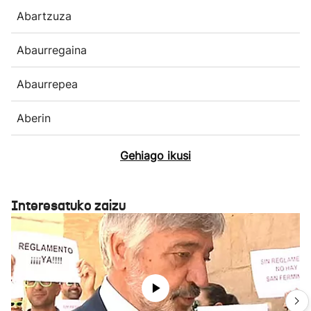
Abartzuza
Abaurregaina
Abaurrepea
Aberin
Gehiago ikusi
Interesatuko zaizu