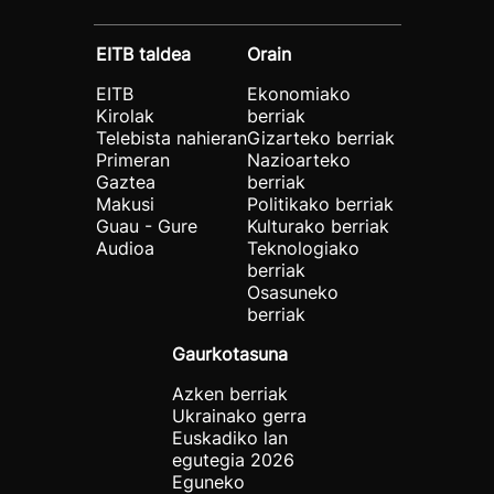
EITB taldea
Orain
EITB
Ekonomiako
Kirolak
berriak
Telebista nahieran
Gizarteko berriak
Primeran
Nazioarteko
Gaztea
berriak
Makusi
Politikako berriak
Guau - Gure
Kulturako berriak
Audioa
Teknologiako
berriak
Osasuneko
berriak
Gaurkotasuna
Azken berriak
Ukrainako gerra
Euskadiko lan
egutegia 2026
Eguneko