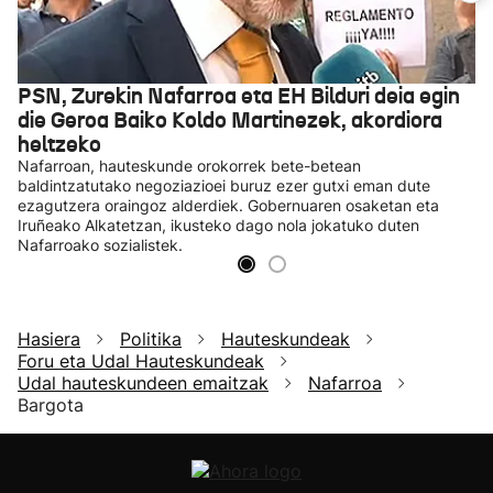
PSN, Zurekin Nafarroa eta EH Bilduri deia egin
die Geroa Baiko Koldo Martinezek, akordiora
heltzeko
Nafarroan, hauteskunde orokorrek bete-betean
baldintzatutako negoziazioei buruz ezer gutxi eman dute
ezagutzera oraingoz alderdiek. Gobernuaren osaketan eta
Iruñeako Alkatetzan, ikusteko dago nola jokatuko duten
Nafarroako sozialistek.
Hasiera
Politika
Hauteskundeak
Foru eta Udal Hauteskundeak
Udal hauteskundeen emaitzak
Nafarroa
Bargota