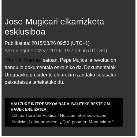
Jose Mugicari elkarrizketa
esklusiboa
Publikatuta:
2015/03/26
09:53
(UTC+1)
Azken eguneratzea:
2019/11/27
09:56
(UTC+1)
'Por Fin, Viernes
' saioan, Pepe Mujica la revolución
tranquila dokumentala eskainiko da. Dokumentalak
Uruguayko presidente ohiarekin izandako solasaldi
patxadatsua tartekatuko du.
HAU ZURE INTERESEKOA BADA, BALITEKE BESTE GAI
HAUEK ERE IZATEA
Última Hora de Política
Noticias Internacionales
Noticias Latinoamérica
¿Qué pasa en Montevideo?