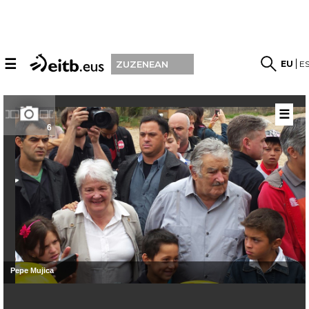
☰
EU
E
ZUZENEAN
☰
6
Pepe Mujica