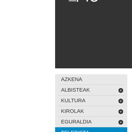
AZKENA
ALBISTEAK
KULTURA
KIROLAK
EGURALDIA