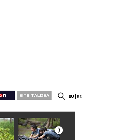
EITB TALDEA
EU
ES