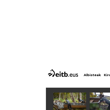
Albisteak
Kir