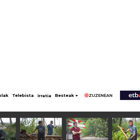
ZUZENEAN
Telebista
Besteak
olak
Irratia