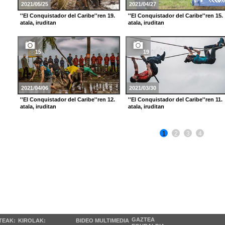
2021/05/25
2021/04/27
''El Conquistador del Caribe''ren 19.
''El Conquistador del Caribe''ren 15.
atala, iruditan
atala, iruditan
15
19
2021/04/06
2021/03/30
''El Conquistador del Caribe''ren 12.
''El Conquistador del Caribe''ren 11.
atala, iruditan
atala, iruditan
1
2
3
4
GAZTEA
TEAK:
KIROLAK:
BIDEO MULTIMEDIA