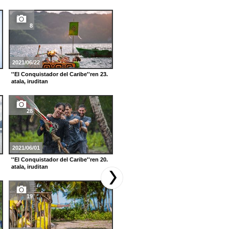
8
18
2021/06/22
2021/03/23
''El Conquistador del Caribe''ren 23.
''El Conquistador del Caribe''ren 10.
atala, iruditan
atala, iruditan
28
15
2021/06/01
2021/03/02
''El Conquistador del Caribe''ren 20.
''El Conquistador del Caribe''ren 7.
atala, iruditan
atala, iruditan
19
20