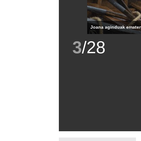
Joana aginduak ematen
3
/
28