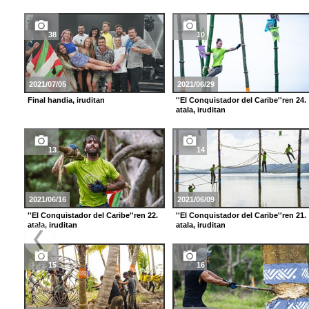
38
10
2021/07/05
2021/06/29
Final handia, iruditan
''El Conquistador del Caribe''ren 24.
atala, iruditan
13
14
2021/06/16
2021/06/09
''El Conquistador del Caribe''ren 22.
''El Conquistador del Caribe''ren 21.
atala, iruditan
atala, iruditan
15
16