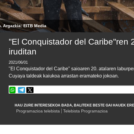
. Argazkia: EITB Media
''El Conquistador del Caribe''ren 2
iruditan
2021/06/01
"El Conquistador del Caribe" saioaren 20. atalaren laburpen
Cuyaya taldeak kaiukoa arrastan eramateko jokoan.
HAU ZURE INTERESEKOA BADA, BALITEKE BESTE GAI HAUEK ERE
Programazioa telebista
Telebista Programazioa