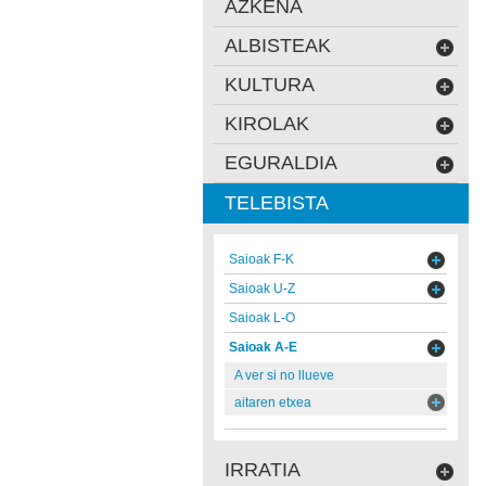
AZKENA
ALBISTEAK
KULTURA
KIROLAK
EGURALDIA
TELEBISTA
Saioak F-K
Saioak U-Z
Saioak L-O
Saioak A-E
A ver si no llueve
aitaren etxea
IRRATIA