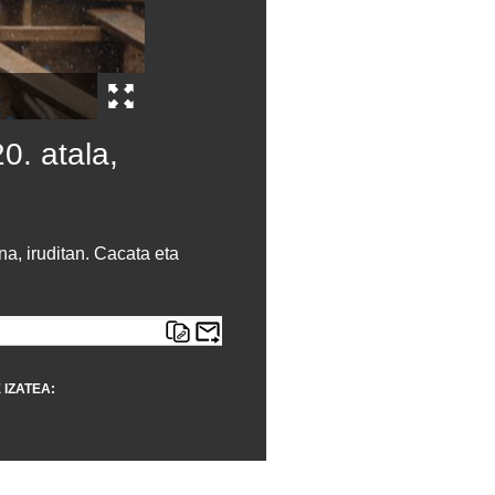
0. atala,
a, iruditan. Cacata eta
 IZATEA: