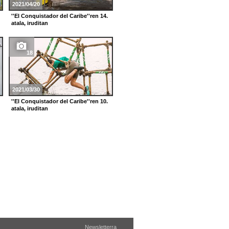
2021/04/20
2020/06/29
''El Conquistador del Caribe''ren 14.
''El Conquis 16''ko finala, iruditan
atala, iruditan
18
12
2021/03/30
2018/01/09
''El Conquistador del Caribe''ren 10.
'El Conquistador del Caribe' saioko
atala, iruditan
talde urdinaren (Samulu) argazki-
galeria
Newsletterra