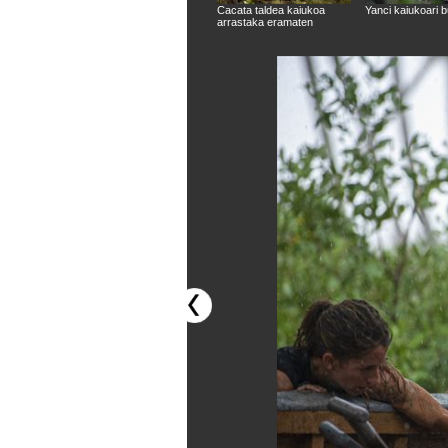
Cacata taldea kaiukoa
Yanci kaiukoari b
arrastaka eramaten