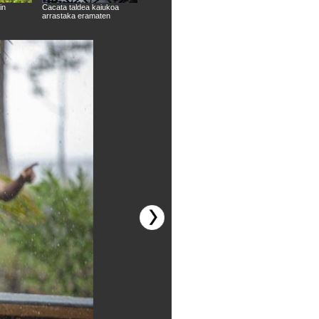
in
Cacata taldea kaiukoa
Joana aginduak ematen
Cacata taldea kaiu
arrastaka eramaten