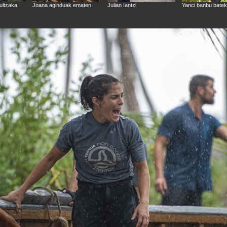
ultzaka
Joana aginduak ematen
Julian Iantzi
Yanci banbu batek