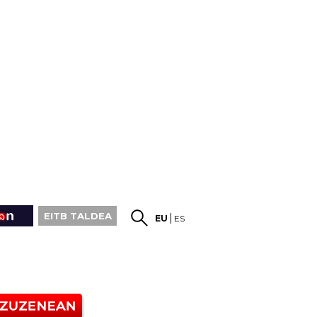
EITB TALDEA
EU
ES