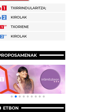
TXIRRINDULARITZA;
KIROLAK
TXORIENE
KIROLAK
PROPOSAMENAK
ETBON