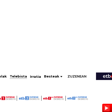
ZUZENEAN
Telebista
Besteak
olak
Irratia