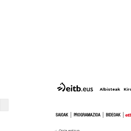
Albisteak
Kir
SAIOAK
PROGRAMAZIOA
BIDEOAK
Orria entzun