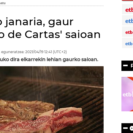
 janaria, gaur
o de Cartas' saioan
 eguneratzea:
2021/04/19
12:41
(UTC+2)
uko dira elkarrekin lehian gaurko saioan.