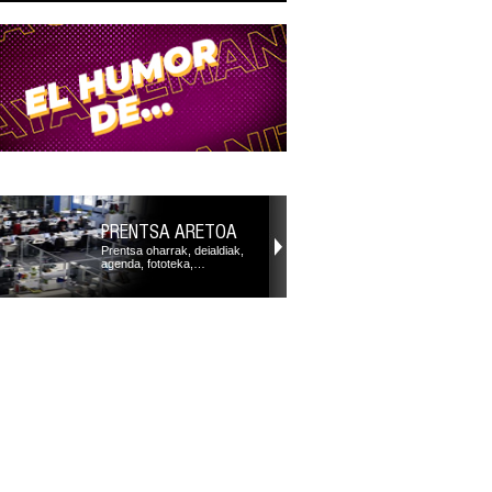
PRENTSA ARETOA
Prentsa oharrak, deialdiak,
agenda, fototeka,…