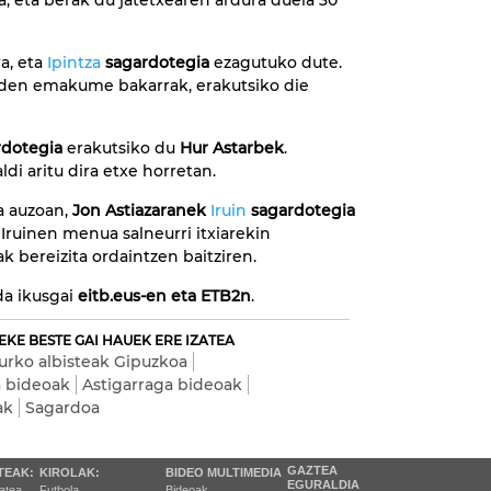
, eta berak du jatetxearen ardura duela 30
a, eta
Ipintza
sagardotegia
ezagutuko dute.
o den emakume bakarrak, erakutsiko die
rdotegia
erakutsiko du
Hur Astarbek
.
i aritu dira etxe horretan.
a auzoan,
Jon Astiazaranek
Iruin
sagardotegia
n Iruinen menua salneurri itxiarekin
k bereizita ordaintzen baitziren.
da ikusgai
eitb.eus-en eta ETB2n
.
EKE BESTE GAI HAUEK ERE IZATEA
urko albisteak Gipuzkoa
a bideoak
Astigarraga bideoak
ak
Sagardoa
GAZTEA
TEAK:
KIROLAK:
BIDEO MULTIMEDIA
EGURALDIA
tatea
Futbola
Bideoak