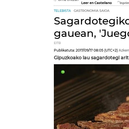
Leer en Castellano
TELEBISTA
GASTRONOMIA SAIOA
Sagardotegiko
gauean, 'Jueg
EITB
Publikatuta:
2017/09/17
08:05
(UTC+2)
Azken
Gipuzkoako lau sagardotegi arit