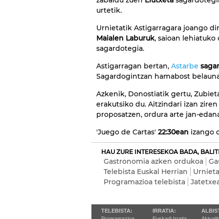
zabaldu zuen
Elutxeta
sagardotegia
urtetik.
Urnietatik Astigarragara joango dir
Maialen Laburuk
, saioan lehiatuk
sagardotegia.
Astigarragan bertan,
Astarbe
saga
Sagardogintzan hamabost belaunald
Azkenik, Donostiatik gertu, Zubiet
erakutsiko du. Aitzindari izan zire
proposatzen, ordura arte jan-edana
'Juego de Cartas'
22:30ean
izango 
HAU ZURE INTERESEKOA BADA, BALIT
Gastronomia azken ordukoa
Ga
Telebista Euskal Herrian
Urniet
Programazioa telebista
Jatetxe
TELEBISTA:
IRRATIA:
ALBIS
Programazioa
Euskadi Irratia
Aktuali