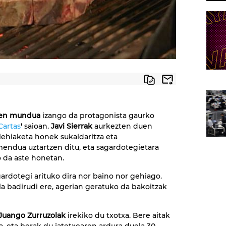
ren mundua
izango da protagonista gaurko
Cartas
'
saioan.
Javi Sierrak
aurkezten duen
 lehiaketa honek sukaldaritza eta
endua uztartzen ditu, eta sagardotegietara
 da aste honetan.
ardotegi arituko dira nor baino nor gehiago.
a badirudi ere, agerian geratuko da bakoitzak
Juango Zurruzolak
irekiko du txotxa. Bere aitak