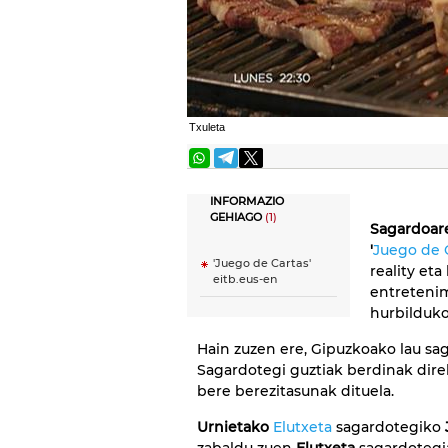
Txuleta
INFORMAZIO
GEHIAGO
(1)
Sagardoa
'
Juego de 
'Juego de Cartas'
reality eta
eitb.eus-en
entretenim
hurbilduko
Hain zuzen ere, Gipuzkoako lau sag
Sagardotegi guztiak berdinak direl
bere berezitasunak dituela.
Urnietako
Elutxeta
sagardotegiko