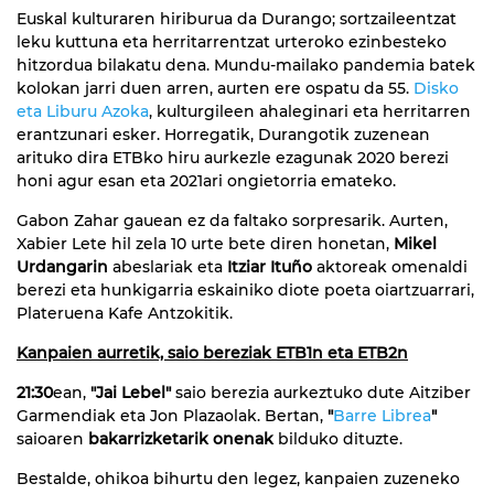
Euskal kulturaren hiriburua da Durango; sortzaileentzat
leku kuttuna eta herritarrentzat urteroko ezinbesteko
hitzordua bilakatu dena. Mundu-mailako pandemia batek
kolokan jarri duen arren, aurten ere ospatu da 55.
Disko
eta Liburu Azoka
, kulturgileen ahaleginari eta herritarren
erantzunari esker. Horregatik, Durangotik zuzenean
arituko dira ETBko hiru aurkezle ezagunak 2020 berezi
honi agur esan eta 2021ari ongietorria emateko.
Gabon Zahar gauean ez da faltako sorpresarik. Aurten,
Xabier Lete hil zela 10 urte bete diren honetan,
Mikel
Urdangarin
abeslariak eta
Itziar Ituño
aktoreak omenaldi
berezi eta hunkigarria eskainiko diote poeta oiartzuarrari,
Plateruena Kafe Antzokitik.
Kanpaien aurretik, saio bereziak ETB1n eta ETB2n
21:30
ean,
"Jai Lebel"
saio berezia aurkeztuko dute Aitziber
Garmendiak eta Jon Plazaolak. Bertan,
"
Barre Librea
"
saioaren
bakarrizketarik onenak
bilduko dituzte.
Bestalde, ohikoa bihurtu den legez, kanpaien zuzeneko