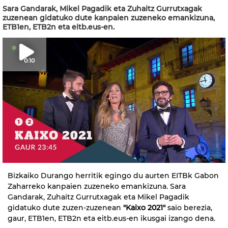
Sara Gandarak, Mikel Pagadik eta Zuhaitz Gurrutxagak
zuzenean gidatuko dute kanpaien zuzeneko emankizuna,
ETB1en, ETB2n eta eitb.eus-en.
0:10
Bizkaiko Durango herritik egingo du aurten EITBk Gabon
Zaharreko kanpaien zuzeneko emankizuna. Sara
Gandarak, Zuhaitz Gurrutxagak eta Mikel Pagadik
gidatuko dute zuzen-zuzenean
"Kaixo 2021"
saio berezia,
gaur, ETB1en, ETB2n eta eitb.eus-en ikusgai izango dena.