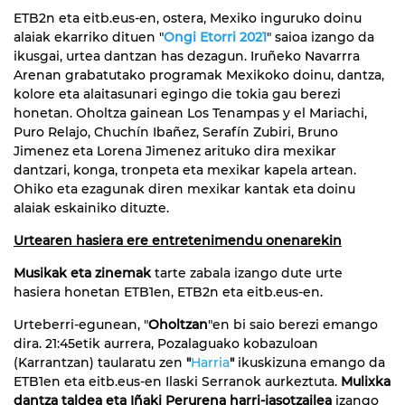
ETB2n eta eitb.eus-en, ostera, Mexiko inguruko doinu
alaiak ekarriko dituen "
Ongi Etorri 2021
" saioa izango da
ikusgai, urtea dantzan has dezagun. Iruñeko Navarrra
Arenan grabatutako programak Mexikoko doinu, dantza,
kolore eta alaitasunari egingo die tokia gau berezi
honetan. Oholtza gainean Los Tenampas y el Mariachi,
Puro Relajo, Chuchín Ibañez, Serafín Zubiri, Bruno
Jimenez eta Lorena Jimenez arituko dira mexikar
dantzari, konga, tronpeta eta mexikar kapela artean.
Ohiko eta ezagunak diren mexikar kantak eta doinu
alaiak eskainiko dituzte.
Urtearen hasiera ere entretenimendu onenarekin
Musikak eta zinemak
tarte zabala izango dute urte
hasiera honetan ETB1en, ETB2n eta eitb.eus-en.
Urteberri-egunean, "
Oholtzan
"en bi saio berezi emango
dira. 21:45etik aurrera, Pozalaguako kobazuloan
(Karrantzan) taularatu zen
"
Harria
"
ikuskizuna emango da
ETB1en eta eitb.eus-en Ilaski Serranok aurkeztuta.
Mulixka
dantza taldea eta Iñaki Perurena harri-jasotzailea
izango