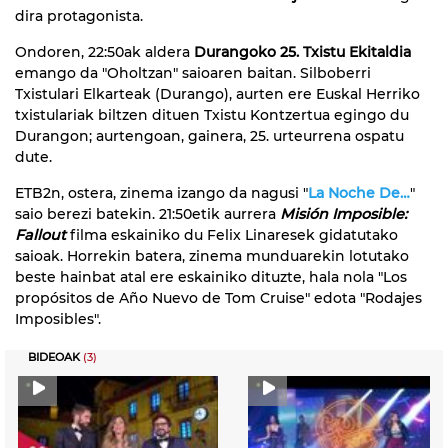
dira protagonista.
Ondoren, 22:50ak aldera
Durangoko 25. Txistu Ekitaldia
emango da "Oholtzan" saioaren baitan. Silboberri
Txistulari Elkarteak (Durango), aurten ere Euskal Herriko
txistulariak biltzen dituen Txistu Kontzertua egingo du
Durangon; aurtengoan, gainera, 25. urteurrena ospatu
dute.
ETB2n, ostera, zinema izango da nagusi "
La Noche De…
"
saio berezi batekin. 21:50etik aurrera
Misión Imposible:
Fallout
filma eskainiko du Felix Linaresek gidatutako
saioak. Horrekin batera, zinema munduarekin lotutako
beste hainbat atal ere eskainiko dituzte, hala nola "Los
propósitos de Año Nuevo de Tom Cruise" edota "Rodajes
Imposibles".
BIDEOAK
(3)