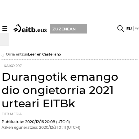
☰
EU
E
ZUZENEAN
Orria entzun
Leer en Castellano
KAIXO 2021
Durangotik emango
dio ongietorria 2021
urteari EITBk
EITB MEDIA
Publikatuta:
2020/12/16
20:08
(UTC+1)
Azken eguneratzea:
2020/12/31
01:11
(UTC+1)