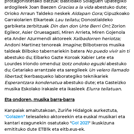
protagonistetako batzuk: Bastidako Solaguen upategiko
ardogileek Joan Baezen
Gracias a la vida
abestuko dute;
Orioko Arraun Taldeko neskek
Aldapan Gora;
Gipuzkoako
Garraiolarien Elkarteak
Lau teilatu;
Donostialdeko
garbiketa zerbitzuak
Din dan don Urte Berri On!;
Zorion
Egileor, Asier Oruesagasti, Miren Arrieta, Miren Gojenola
eta Ander Azurmendi aktoreek
Xalbadorren heriotza;
Andoni Martinez tenoreak
Imagine;
Bilbotxeros musika
taldeak Bilboko tabernariekin batera
No puedo vivir sin ti
abestuko du; Eibarko Gazte Koroak Xabier Lete eta
Lourdes Iriondo omenduz
Izotz ondoko eguzki
abestuko
du; Getariako arrantzale eta saregileek
Un velero llamado
libertad;
Ikerbasqueko laborategiko teknikariek
Esperantzara kondenatua
abestuko dute; eta Gasteizko
musika Eskolako irakasle eta ikasleek
Elurra teilatuan.
Eta ondoren, musika barra-barra
Kanpaiak amaitutakoan, Zuriñe Hidalgok aurkeztuta,
"
Go!azen"
telesaileko aktoreekin eta euskal musikari eta
kantari ezagunekin osatutako "
Go! 2021
" ikuskizuna
emitituko dute ETB1k eta eitb.eus-ek.