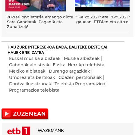
2021ari ongietorria emango diote
''Kaixo 2021'' eta ''Go! 2021'', 
Sara Gandarak, Pagadik eta
gauean, ETB1en eta eitb.eus
Zuhaitzek!
HAU ZURE INTERESEKOA BADA, BALITEKE BESTE GAI
HAUEK ERE IZATEA
Euskal musika albisteak
Musika albisteak
Gabonak albisteak
Euskal Herriko telebista
Mexiko albisteak
Durango argazkiak
Umorea eta bertsoak
Goazen pertsonaiak
Dantza ikuskizunak
Telebista Programazioa
Programazioa telebista
WAZEMANK