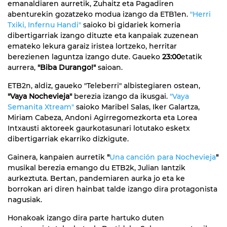
emanaldiaren aurretik, Zuhaitz eta Pagadiren
abenturekin gozatzeko modua izango da ETB1en.
"Herri
Txiki, Infernu Handi"
saioko bi gidariek komeria
dibertigarriak izango dituzte eta kanpaiak zuzenean
emateko lekura garaiz iristea lortzeko, herritar
berezienen laguntza izango dute. Gaueko
23:00
etatik
aurrera,
"Biba Durango!"
saioan.
ETB2n, aldiz, gaueko "Teleberri" albistegiaren ostean,
"Vaya Nochevieja"
berezia izango da ikusgai.
"Vaya
Semanita Xtream"
saioko Maribel Salas, Iker Galartza,
Miriam Cabeza, Andoni Agirregomezkorta eta Lorea
Intxausti aktoreek gaurkotasunari lotutako esketx
dibertigarriak ekarriko dizkigute.
Gainera, kanpaien aurretik
"
Una canción para Nochevieja
"
musikal berezia emango du ETB2k, Julian Iantzik
aurkeztuta. Bertan, pandemiaren aurka jo eta ke
borrokan ari diren hainbat talde izango dira protagonista
nagusiak.
Honakoak izango dira parte hartuko duten