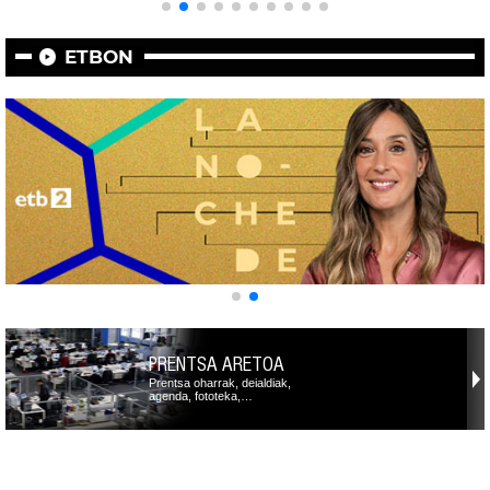
ETBON
PRENTSA ARETOA
Prentsa oharrak, deialdiak,
agenda, fototeka,…