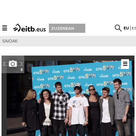
☰
EU
E
ZUZENEAN
SAIOAK
☰
8