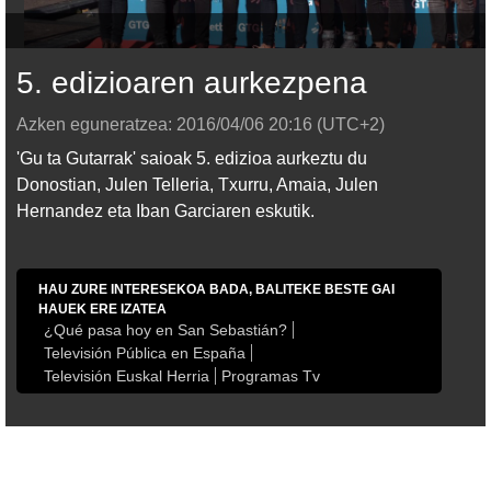
5. edizioaren aurkezpena
Azken eguneratzea:
2016/04/06
20:16
(UTC+2)
'Gu ta Gutarrak' saioak 5. edizioa aurkeztu du
Donostian, Julen Telleria, Txurru, Amaia, Julen
Hernandez eta Iban Garciaren eskutik.
HAU ZURE INTERESEKOA BADA, BALITEKE BESTE GAI
HAUEK ERE IZATEA
¿Qué pasa hoy en San Sebastián?
Televisión Pública en España
Televisión Euskal Herria
Programas Tv