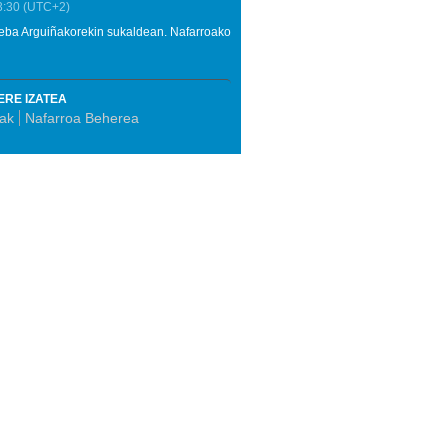
3:30
(UTC+2)
oseba Arguiñakorekin sukaldean. Nafarroako
ERE IZATEA
ak
Nafarroa Beherea