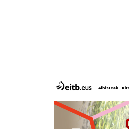
Albisteak
Kir