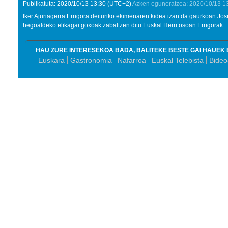
Publikatuta:
2020/10/13
13:30
(UTC+2)
Azken eguneratzea:
2020/10/13
1
Iker Ajuriagerra Errigora deituriko ekimenaren kidea izan da gaurkoan J
hegoaldeko elikagai goxoak zabaltzen ditu Euskal Herri osoan Errigorak.
HAU ZURE INTERESEKOA BADA, BALITEKE BESTE GAI HAUEK 
Euskara
Gastronomia
Nafarroa
Euskal Telebista
Bideo