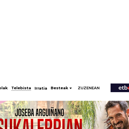
ZUZENEAN
Telebista
Besteak
olak
Irratia