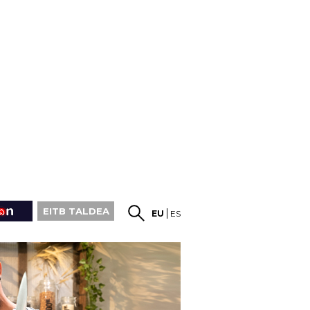
EITB TALDEA
EU
ES