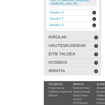
nom_cl_television_programas_
habitacion_para_dos
Saioak L-O
Saioak P-T
Saioak U-Z
KIROLAK
HAUTESKUNDEAK
EITB TALDEA
KOSMOS
IRRATIA
TELEBISTA:
IRRATIA:
ALBIS
Programazioa
Euskadi Irratia
Aktuali
Telebista Programak
Radio Euskadi
Ekonom
Bideoak
Radio Vitoria
Politika
Gaztea
Kultura
EITB Musika
Ikusmi