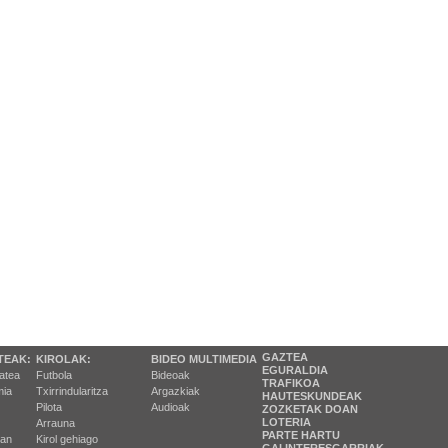
GAZTEA
TEAK:
KIROLAK:
BIDEO MULTIMEDIA
EGURALDIA
tatea
Futbola
Bideoak
TRAFIKOA
ia
Txirrindularitza
Argazkiak
HAUTESKUNDEAK
Pilota
Audioak
ZOZKETAK DOAN
LOTERIA
Arrauna
PARTE HARTU
ran
Kirol gehiago