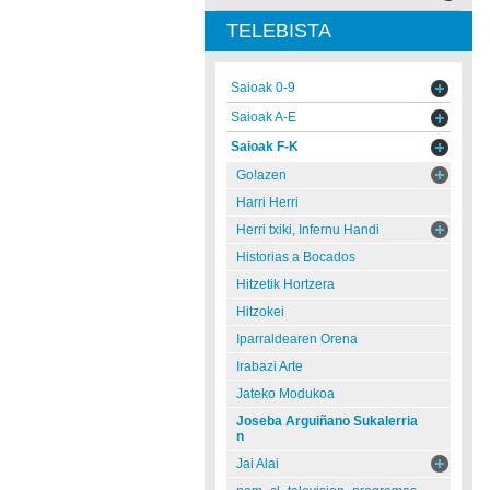
TELEBISTA
Saioak 0-9
Saioak A-E
Saioak F-K
Go!azen
Harri Herri
Herri txiki, Infernu Handi
Historias a Bocados
Hitzetik Hortzera
Hitzokei
Iparraldearen Orena
Irabazi Arte
Jateko Modukoa
Joseba Arguiñano Sukalerria
n
Jai Alai