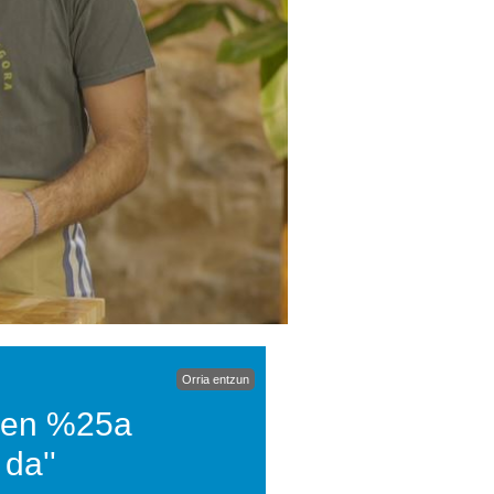
Orria entzun
aren %25a
da''