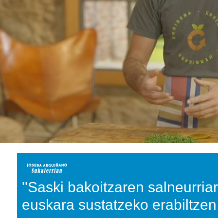
''Saski bakoitzaren salneurri
euskara sustatzeko erabiltzen 