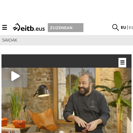
☰
EU
E
ZUZENEAN
SAIOAK
☰