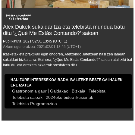
Alex Dukek sukaldaritza eta telebista mundua batu
ditu '¿Qué Me Estás Contando?' saioan
Publikatuta:
2021/02/01
13:45
(UTC+1)
Azken eguneratzea:
2021/02/01
13:45
(UTC+1)
Ikasketak eta praktikak egin ondoren, Aretxondo Jatetxean hasi zen lanean
sukaldari bizkaitarra. Gainera, "¿Qué Me Estás Contando?" saioan atal txiki bat
lortu du, eta errezeta azkarrak prestatzen ditu.
HAU ZURE INTERESEKOA BADA, BALITEKE BESTE GAI HAUEK
ERE IZATEA
Gastronomia gaur
Galdakao
Bizkaia
Telebista
Telebista saioak
2024eko bideo ikusienak
Telebista Programazioa