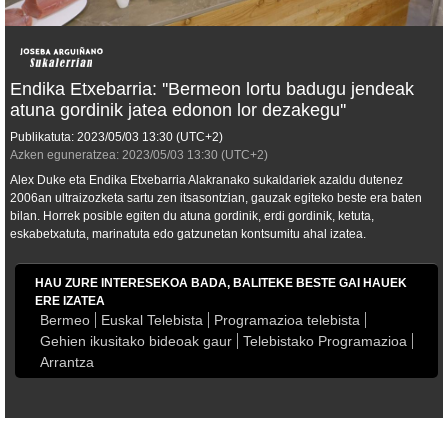
Endika Etxebarria: ''Bermeon lortu badugu jendeak
atuna gordinik jatea edonon lor dezakegu''
Publikatuta:
2023/05/03
13:30
(UTC+2)
Azken eguneratzea:
2023/05/03
13:30
(UTC+2)
Alex Duke eta Endika Etxebarria Alakranako sukaldariek azaldu dutenez
2006an ultraizozketa sartu zen itsasontzian, gauzak egiteko beste era baten
bilan. Horrek posible egiten du atuna gordinik, erdi gordinik, ketuta,
eskabetxatuta, marinatuta edo gatzunetan kontsumitu ahal izatea.
HAU ZURE INTERESEKOA BADA, BALITEKE BESTE GAI HAUEK
ERE IZATEA
Bermeo
Euskal Telebista
Programazioa telebista
Gehien ikusitako bideoak gaur
Telebistako Programazioa
Arrantza