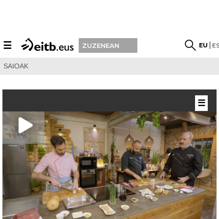
☰
EU
E
ZUZENEAN
SAIOAK
☰