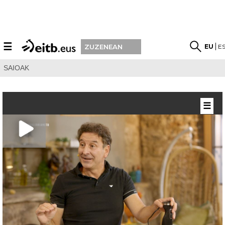
☰
EU
E
ZUZENEAN
SAIOAK
☰