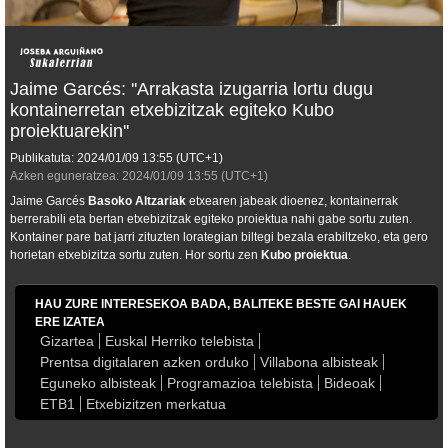
Jaime Garcés: ''Arrakasta izugarria lortu dugu
kontainerretan etxebizitzak egiteko Kubo
proiektuarekin''
Publikatuta:
2024/01/09
13:55
(UTC+1)
Azken eguneratzea:
2024/01/09
13:55
(UTC+1)
Jaime Garcés
Basoko Altzariak
etxearen jabeak dioenez, kontainerrak
berrerabili eta bertan etxebizitzak egiteko proiektua nahi gabe sortu zuten.
Kontainer pare bat jarri zituzten lorategian biltegi bezala erabiltzeko, eta gero
horietan etxebizitza sortu zuten. Hor sortu zen
Kubo proiektua
.
HAU ZURE INTERESEKOA BADA, BALITEKE BESTE GAI HAUEK
ERE IZATEA
Gizartea
Euskal Herriko telebista
Prentsa digitalaren azken orduko
Villabona albisteak
Eguneko albisteak
Programazioa telebista
Bideoak
ETB1
Etxebizitzen merkatua