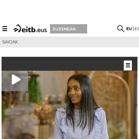
☰
EU
E
ZUZENEAN
SAIOAK
☰