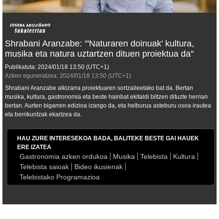
Shrabani Aranzabe: '''Naturaren doinuak' kultura,
musika eta natura uztartzen dituen proiektua da''
Publikatuta:
2024/01/18
13:50
(UTC+1)
Azken eguneratzea:
2024/01/18
13:50
(UTC+1)
Shrabani Aranzabe alkizarra proiektuaren sortzaileetako bat da. Bertan
musika, kultura, gastronomia eta beste hainbat ekitaldi biltzen dituzte herrian
bertan. Aurten bigarren edizioa izango da, eta helburua asteburu osoa irautea
eta berrikuntzak ekartzea da.
HAU ZURE INTERESEKOA BADA, BALITEKE BESTE GAI HAUEK
ERE IZATEA
Gastronomia azken ordukoa
Musika
Telebista
Kultura
Telebista saioak
Bideo ikusienak
Telebistako Programazioa