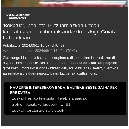
'Bekatua', 'Zoo' eta 'Putzuan' azken urtean
kaleratutako hiru liburuak aurkeztu dizkigu Goiatz
Labandibarrek
Publikatuta:
2024/09/11
13:37
(UTC+2)
Azken eguneratzea:
2024/09/11
17:49
(UTC+2)
Oiartzungo idazle eta kazetariak argitaratu dituen azken liburuak izan ditu
hizpide, besteak beste.
Bekatua
bere lehen nobela da;
Zoo
k kanpingetan
giroturako umorezko istorioak biltzen ditu, eta
Putzuan
ek, berriz, hilerokoa
aurreneko aldiz duen neskato baten bizipenak azaltzen ditu.
HAU ZURE INTERESEKOA BADA, BALITEKE BESTE GAI HAUEK
ERE IZATEA
Euskal Herriko telebista
Telebista saioak
Gehien ikusitako bideoak
ETB1
Euskal literaturaren albisteak