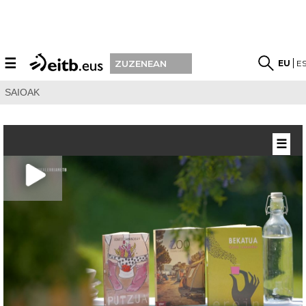
☰
EU
E
ZUZENEAN
SAIOAK
☰