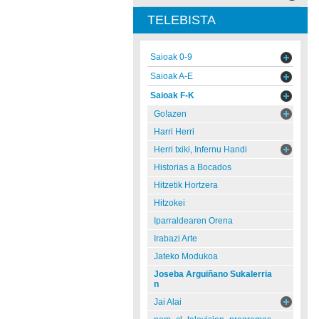
TELEBISTA
Saioak 0-9
Saioak A-E
Saioak F-K
Go!azen
Harri Herri
Herri txiki, Infernu Handi
Historias a Bocados
Hitzetik Hortzera
Hitzokei
Iparraldearen Orena
Irabazi Arte
Jateko Modukoa
Joseba Arguiñano Sukalerria
n
Jai Alai