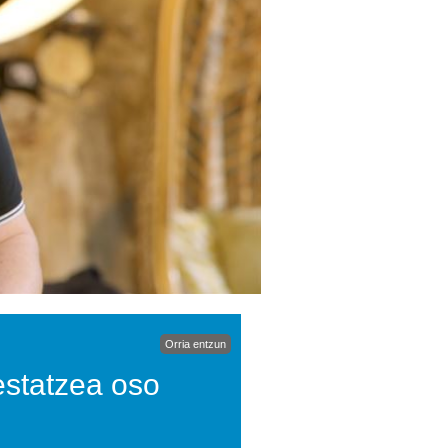
Orria entzun
estatzea oso