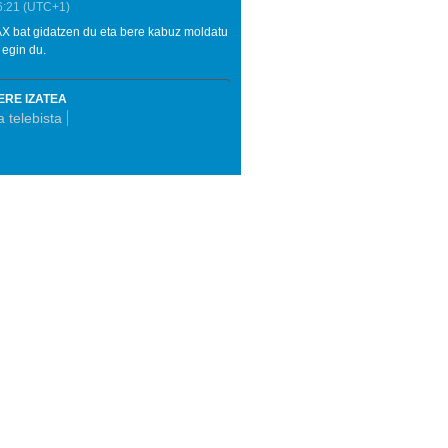
6:21
(UTC+1)
 AX bat gidatzen du eta bere kabuz moldatu
 egin du.
ERE IZATEA
 telebista