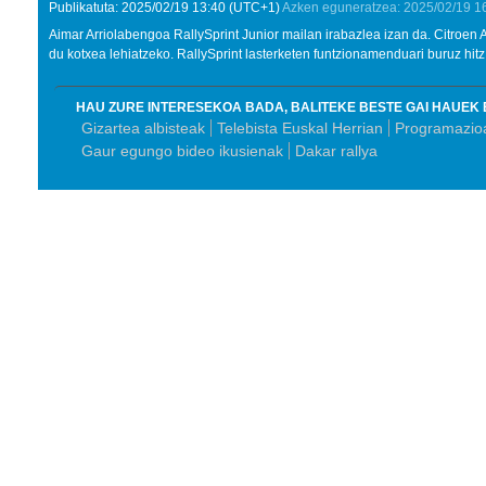
Publikatuta:
2025/02/19
13:40
(UTC+1)
Azken eguneratzea:
2025/02/19
1
Aimar Arriolabengoa RallySprint Junior mailan irabazlea izan da. Citroen
du kotxea lehiatzeko. RallySprint lasterketen funtzionamenduari buruz hitz
HAU ZURE INTERESEKOA BADA, BALITEKE BESTE GAI HAUEK 
Gizartea albisteak
Telebista Euskal Herrian
Programazioa
Gaur egungo bideo ikusienak
Dakar rallya