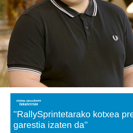
''RallySprintetarako kotxea pr
garestia izaten da''