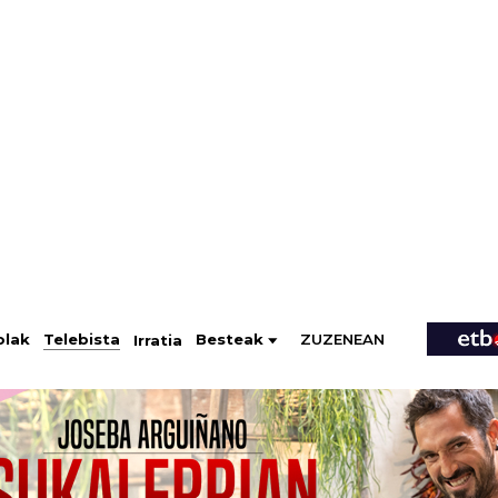
ZUZENEAN
Telebista
Besteak
olak
Irratia