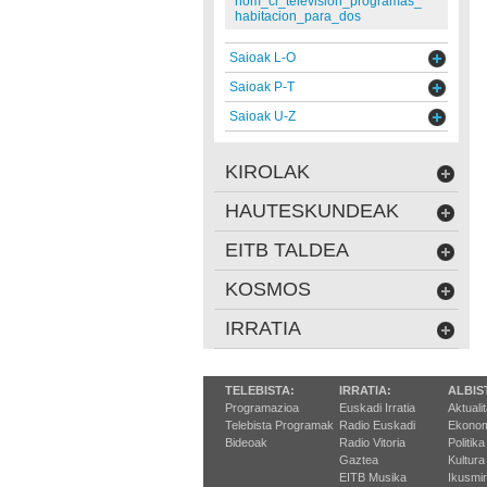
nom_cl_television_programas_
habitacion_para_dos
Saioak L-O
Saioak P-T
Saioak U-Z
KIROLAK
HAUTESKUNDEAK
EITB TALDEA
KOSMOS
IRRATIA
TELEBISTA:
IRRATIA:
ALBIS
Programazioa
Euskadi Irratia
Aktuali
Telebista Programak
Radio Euskadi
Ekonom
Bideoak
Radio Vitoria
Politika
Gaztea
Kultura
EITB Musika
Ikusmi