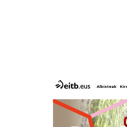
Albisteak
Kir