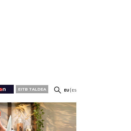
EITB TALDEA
EU
ES