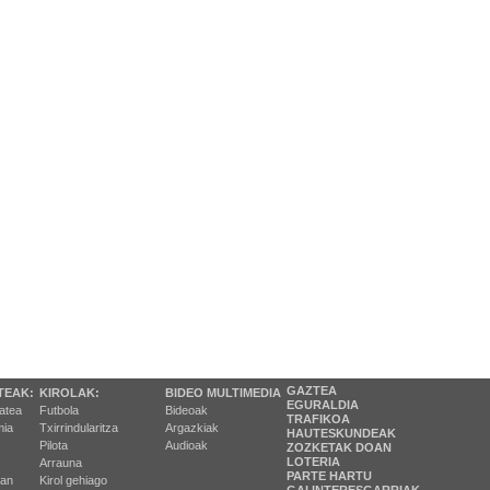
GAZTEA
TEAK:
KIROLAK:
BIDEO MULTIMEDIA
EGURALDIA
tatea
Futbola
Bideoak
TRAFIKOA
ia
Txirrindularitza
Argazkiak
HAUTESKUNDEAK
Pilota
Audioak
ZOZKETAK DOAN
LOTERIA
Arrauna
PARTE HARTU
ran
Kirol gehiago