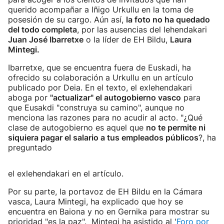
querido acompañar a Iñigo Urkullu en la toma de
posesión de su cargo. Aún así,
la foto no ha quedado
del todo completa
, por las ausencias del lehendakari
Juan José Ibarretxe
o la líder de EH Bildu,
Laura
Mintegi.
Ibarretxe, que se encuentra fuera de Euskadi, ha
ofrecido su colaboración a Urkullu en un artículo
publicado por Deia. En el texto, el exlehendakari
aboga por
"actualizar" el autogobierno vasco
para
que Eusakdi "construya su camino", aunque no
menciona las razones para no acudir al acto. "¿Qué
clase de autogobierno es aquel que
no te permite ni
siquiera pagar el salario a tus empleados públicos
?, ha
preguntado
el exlehendakari en el artículo.
Por su parte, la portavoz de EH Bildu en la Cámara
vasca, Laura Mintegi, ha explicado que hoy se
encuentra en Baiona y no en Gernika para mostrar su
prioridad "es la paz". Mintegi ha asistido al '
Foro por