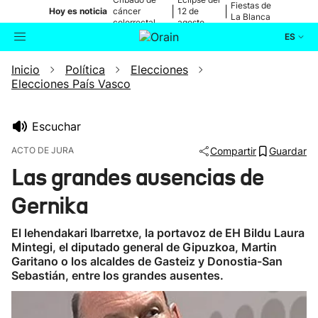
Fiestas de
|
|
Hoy es noticia
cáncer
12 de
La Blanca
colorrectal
agosto
ES
Inicio
Política
Elecciones
Actualidad
Buscador
Elecciones País Vasco
Política
Escuchar
Cultura
ACTO DE JURA
Compartir
Guardar
Las grandes ausencias de
Ikusmiran
Gernika
Eguraldia
El lehendakari Ibarretxe, la portavoz de EH Bildu Laura
Mintegi, el diputado general de Gipuzkoa, Martin
Garitano o los alcaldes de Gasteiz y Donostia-San
Sebastián, entre los grandes ausentes.