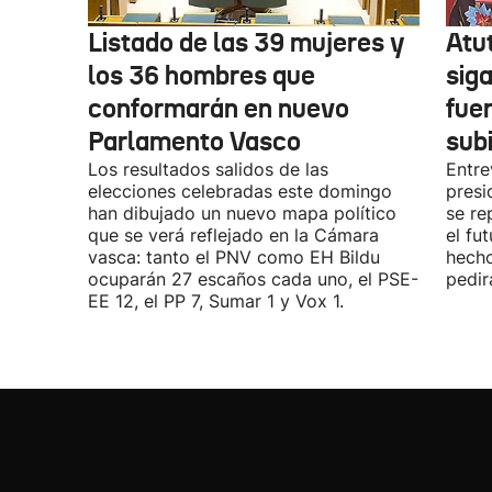
Listado de las 39 mujeres y
Atu
los 36 hombres que
siga
conformarán en nuevo
fue
Parlamento Vasco
sub
Los resultados salidos de las
Entre
elecciones celebradas este domingo
presi
han dibujado un nuevo mapa político
se re
que se verá reflejado en la Cámara
el fu
vasca: tanto el PNV como EH Bildu
hecho
ocuparán 27 escaños cada uno, el PSE-
pedir
EE 12, el PP 7, Sumar 1 y Vox 1.