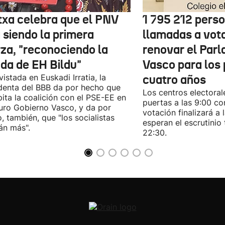
txa celebra que el PNV
1 795 212 pers
 siendo la primera
llamadas a vot
rza, "reconociendo la
renovar el Par
ida de EH Bildu"
Vasco para los
vistada en Euskadi Irratia, la
cuatro años
denta del BBB da por hecho que
Los centros electoral
pita la coalición con el PSE-EE en
puertas a las 9:00 co
turo Gobierno Vasco, y da por
votación finalizará a 
, también, que "los socialistas
esperan el escrutinio 
án más".
22:30.