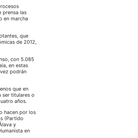
Procesos
 prensa las
to en marcha
otantes, que
ómicas de 2012,
nso, con 5.085
ia, en estas
 vez podrán
menos que en
ser titulares o
uatro años.
lo hacen por los
s (Partido
Álava y
 Humanista en