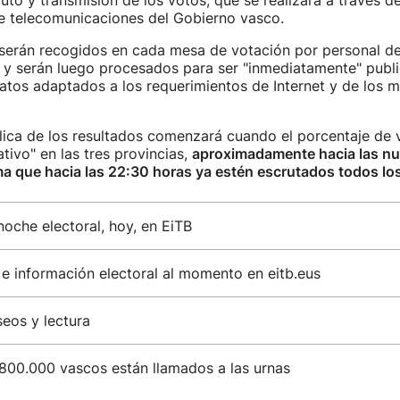
to y transmisión de los votos, que se realizará a través de
de telecomunicaciones del Gobierno vasco.
 serán recogidos en cada mesa de votación por personal de
, y serán luego procesados para ser "inmediatamente" publ
atos adaptados a los requerimientos de Internet y de los 
lica de los resultados comenzará cuando el porcentaje de
ativo" en las tres provincias,
aproximadamente hacia las nu
a que hacia las 22:30 horas ya estén escrutados todos lo
oche electoral, hoy, en EiTB
e información electoral al momento en eitb.eus
seos y lectura
.800.000 vascos están llamados a las urnas