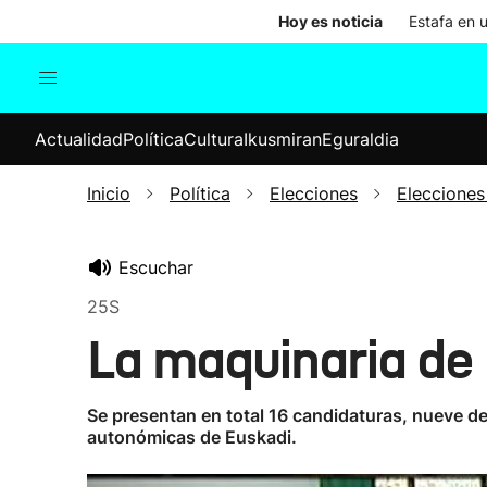
Hoy es noticia
Estafa en 
Actualidad
Política
Cul
Actualidad
Política
Cultura
Ikusmiran
Eguraldia
Sociedad
Elecciones
Economía
Inicio
Política
Elecciones
Elecciones
Internacional
Escuchar
25S
La maquinaria de 
Se presentan en total 16 candidaturas, nueve de
autonómicas de Euskadi.