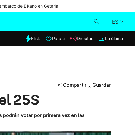
mbarco de Elkano en Getaria
ES
dia
Klisk
Para ti
Directos
Lo último
Klisk
Directos
Para ti
Compartir
Guardar
del 25S
Lo último
s podrán votar por primera vez en las