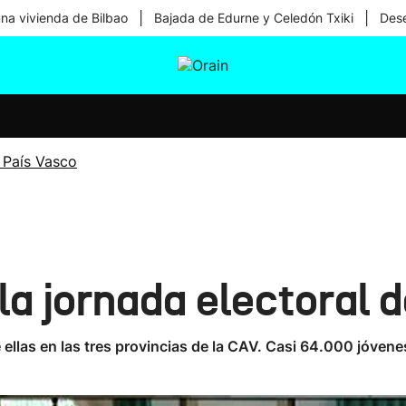
|
|
una vivienda de Bilbao
Bajada de Edurne y Celedón Txiki
Dese
tura
Ikusmiran
Egural
Salud
Tecnología
 País Vasco
la jornada electoral 
 ellas en las tres provincias de la CAV. Casi 64.000 jóvene