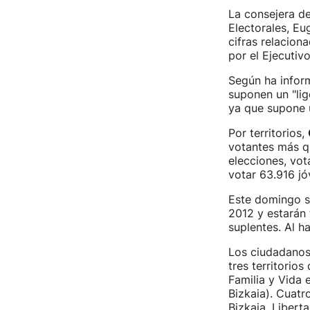
La consejera de
Electorales, Eu
cifras relacion
por el Ejecutivo
Según ha inform
suponen un "lig
ya que supone 
Por territorios,
votantes más qu
elecciones, vo
votar 63.916 jó
Este domingo s
2012 y estarán 
suplentes. Al 
Los ciudadanos
tres territorio
Familia y Vida 
Bizkaia). Cuatr
Bizkaia, Libert