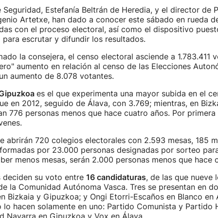
 Seguridad, Estefanía Beltrán de Heredia, y el director de 
genio Artetxe, han dado a conocer este sábado en rueda de
adas con el proceso electoral, así como el dispositivo pues
 para escrutar y difundir los resultados.
ado la consejera, el censo electoral asciende a 1.783.411 v
ero" aumento en relación al censo de las Elecciones Auton
un aumento de 8.078 votantes.
Gipuzkoa
es el que experimenta una mayor subida en el ce
e en 2012, seguido de Álava, con 3.769; mientras, en Bizka
tan 776 personas menos que hace cuatro años. Por primera
venes.
e abrirán 720 colegios electorales con 2.593 mesas, 185 
formadas por 23.000 personas designadas por sorteo para 
haber menos mesas, serán 2.000 personas menos que hace c
 deciden su voto entre
16 candidaturas
, de las que nueve 
s de la Comunidad Autónoma Vasca. Tres se presentan en do
en Bizkaia y Gipuzkoa; y Ongi Etorri-Escaños en Blanco en 
o lo hacen solamente en uno: Partido Comunista y Partido
ad Navarra en Gipuzkoa y Vox en Álava.