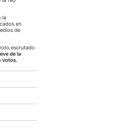
 la red
 la
icados en
medios de
 voto escrutado
eve de la
s votos.