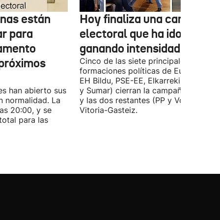
onas están
Hoy finaliza una campaña
ar para
electoral que ha ido
lamento
ganando intensidad
 próximos
Cinco de las siete principales
formaciones políticas de Euskadi (PN
EH Bildu, PSE-EE, Elkarrekin Podemo
es han abierto sus
y Sumar) cierran la campaña en Bilba
n normalidad. La
y las dos restantes (PP y Vox) en
las 20:00, y se
Vitoria-Gasteiz.
total para las