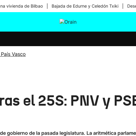
|
|
una vivienda de Bilbao
Bajada de Edurne y Celedón Txiki
Dese
tura
Ikusmiran
Egural
Salud
Tecnología
 País Vasco
tras el 25S: PNV y P
e gobierno de la pasada legislatura. La aritmética parlam