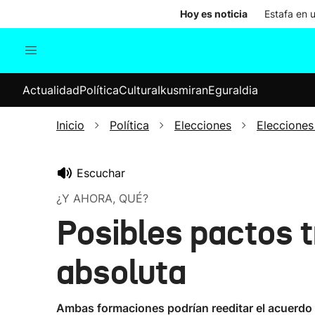
Hoy es noticia
Estafa en 
Actualidad
Política
Cul
Actualidad
Política
Cultura
Ikusmiran
Eguraldia
Sociedad
Elecciones
Economía
Inicio
Política
Elecciones
Elecciones
Internacional
Escuchar
¿Y AHORA, QUÉ?
Posibles pactos 
absoluta
Ambas formaciones podrían reeditar el acuerdo d