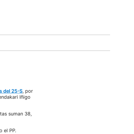
s del 25-S
, por
endakari Iñigo
stas suman 38,
o el PP.