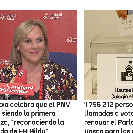
txa celebra que el PNV
1 795 212 pers
 siendo la primera
llamadas a vot
rza, "reconociendo la
renovar el Par
ida de EH Bildu"
Vasco para los