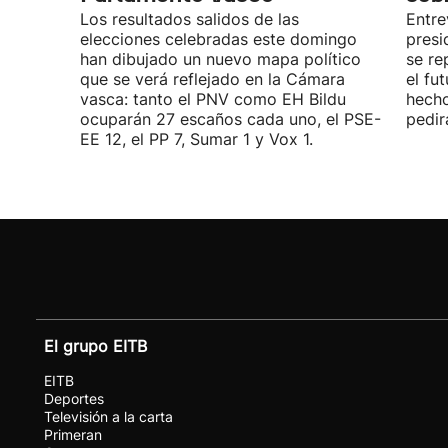
Los resultados salidos de las
Entre
elecciones celebradas este domingo
presi
han dibujado un nuevo mapa político
se re
que se verá reflejado en la Cámara
el fu
vasca: tanto el PNV como EH Bildu
hecho
ocuparán 27 escaños cada uno, el PSE-
pedir
EE 12, el PP 7, Sumar 1 y Vox 1.
El grupo EITB
EITB
Deportes
Televisión a la carta
Primeran