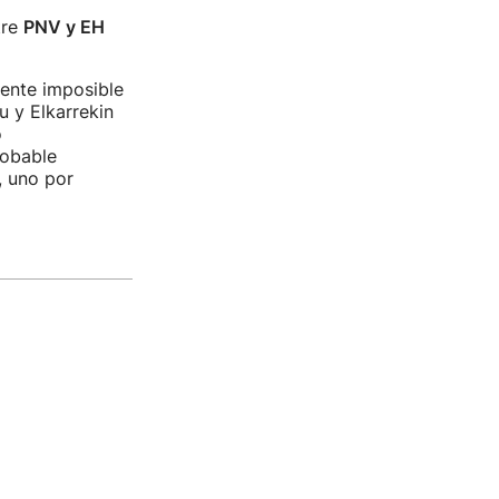
tre
PNV y EH
mente imposible
u y Elkarrekin
o
robable
, uno por