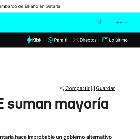
mbarco de Elkano en Getaria
ES
dia
Klisk
Para ti
Directos
Lo último
Klisk
Directos
Para ti
Compartir
Guardar
SE suman mayoría
Lo último
entaria hace improbable un gobierno alternativo