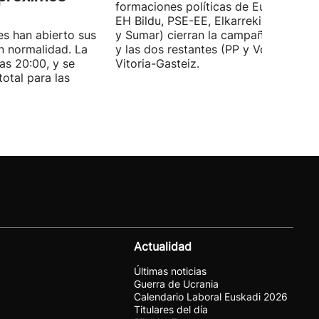
formaciones políticas de Euskadi (PN
EH Bildu, PSE-EE, Elkarrekin Podemo
es han abierto sus
y Sumar) cierran la campaña en Bilba
n normalidad. La
y las dos restantes (PP y Vox) en
las 20:00, y se
Vitoria-Gasteiz.
total para las
Actualidad
Últimas noticias
Guerra de Ucrania
Calendario Laboral Euskadi 2026
Titulares del día