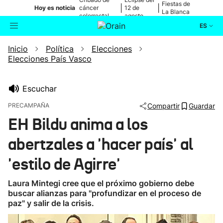
Fiestas de
|
|
Hoy es noticia
cáncer
12 de
La Blanca
colorrectal
agosto
ES
Inicio
Política
Elecciones
Actualidad
Buscador
Elecciones País Vasco
Política
Escuchar
Cultura
PRECAMPAÑA
Compartir
Guardar
EH Bildu anima a los
Ikusmiran
abertzales a 'hacer país' al
Eguraldia
'estilo de Agirre'
Laura Mintegi cree que el próximo gobierno debe
buscar alianzas para "profundizar en el proceso de
paz" y salir de la crisis.