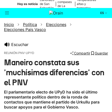
compases
|
|
Hoy es noticia
de San
altas y
de La
Sebastián
tormentas
Blanca
ES
Inicio
Política
Elecciones
Actualidad
Buscador
Elecciones País Vasco
Política
Escuchar
Cultura
REUNIÓN PNV-UPYD
Compartir
Guardar
Maneiro constata sus
Ikusmiran
'muchísimas diferencias' con
Eguraldia
el PNV
El parlamentario electo de UPyD ha sido el último
representante político dentro de la ronda de
contactos que mantiene el partido de Urkullu para
buscar apoyos para el Gobierno Vasco.