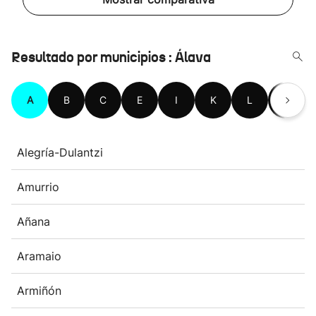
Resultado por municipios : Álava
A
B
C
E
I
K
L
M
Alegría-Dulantzi
Amurrio
Añana
Aramaio
Armiñón