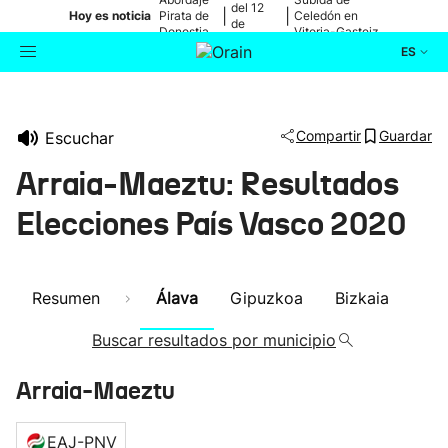
del 12
|
|
Hoy es noticia
Pirata de
Celedón en
de
Donostia
Vitoria-Gasteiz
agosto
ES
Actualidad
Buscador
Compartir
Guardar
Escuchar
Política
Arraia-Maeztu: Resultados
Cultura
Elecciones País Vasco 2020
Ikusmiran
Resumen
Álava
Gipuzkoa
Bizkaia
Eguraldia
Buscar resultados por municipio
Arraia-Maeztu
EAJ-PNV