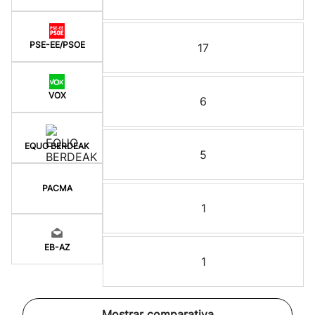
PSE-EE/PSOE
17
VOX
6
EQUO BERDEAK
5
PACMA
1
EB-AZ
1
Mostrar comparativa