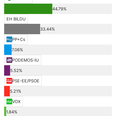
44.79%
EH BILDU
33.44%
PP+Cs
7.06%
PODEMOS-IU
5.52%
PSE-EE/PSOE
5.21%
VOX
1.84%