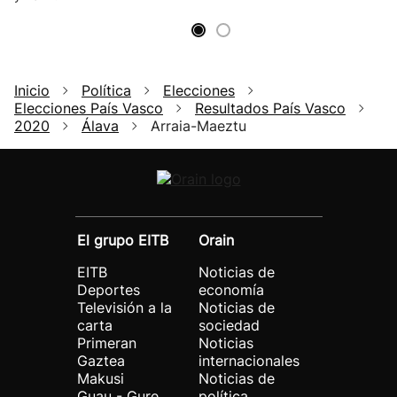
Inicio
Política
Elecciones
Elecciones País Vasco
Resultados País Vasco
2020
Álava
Arraia-Maeztu
El grupo EITB
Orain
EITB
Noticias de
Deportes
economía
Televisión a la
Noticias de
carta
sociedad
Primeran
Noticias
Gaztea
internacionales
Makusi
Noticias de
Guau - Gure
política