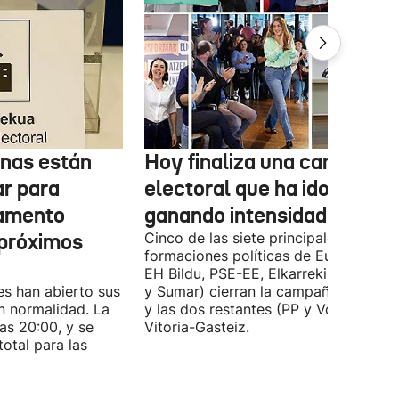
onas están
Hoy finaliza una campaña
ar para
electoral que ha ido
lamento
ganando intensidad
 próximos
Cinco de las siete principales
formaciones políticas de Euskadi (PN
EH Bildu, PSE-EE, Elkarrekin Podemo
es han abierto sus
y Sumar) cierran la campaña en Bilba
n normalidad. La
y las dos restantes (PP y Vox) en
las 20:00, y se
Vitoria-Gasteiz.
total para las