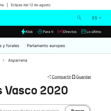
|
ria
Eclipse del 12 de agosto
ES
dia
Klisk
Para ti
Directos
Lo último
Klisk
s y forales
Parlamento europeo
Directos
Asparrena
Para ti
Compartir
Guardar
Lo último
ís Vasco 2020