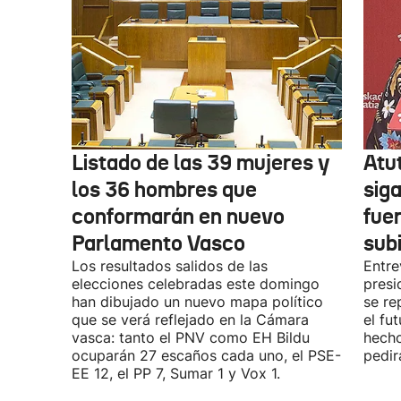
Listado de las 39 mujeres y
Atu
los 36 hombres que
siga
conformarán en nuevo
fue
Parlamento Vasco
sub
Los resultados salidos de las
Entre
elecciones celebradas este domingo
presi
han dibujado un nuevo mapa político
se re
que se verá reflejado en la Cámara
el fu
vasca: tanto el PNV como EH Bildu
hecho
ocuparán 27 escaños cada uno, el PSE-
pedir
EE 12, el PP 7, Sumar 1 y Vox 1.