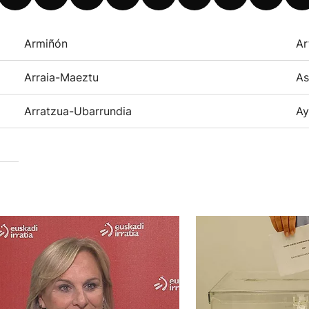
Armiñón
Ar
Arraia-Maeztu
As
Arratzua-Ubarrundia
Ay