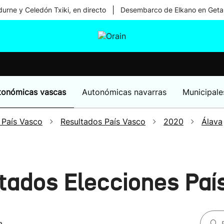
|
urne y Celedón Txiki, en directo
Desembarco de Elkano en Geta
tura
Ikusmiran
Egural
Salud
Tecnología
tonómicas vascas
Autonómicas navarras
Municipale
 País Vasco
Resultados País Vasco
2020
Álava
tados Elecciones Pa
a