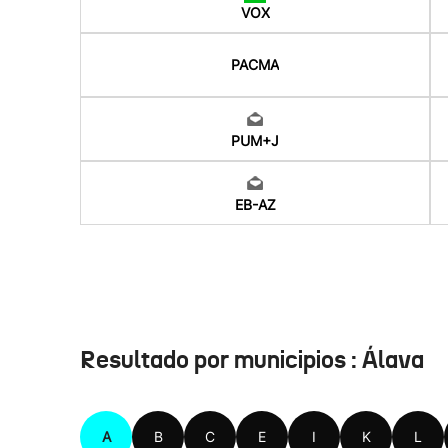
VOX
PACMA
PUM+J
EB-AZ
Resultado por municipios : Álava
A
B
C
E
I
K
L