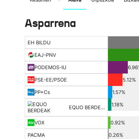
Asparrena
EH BILDU
EAJ-PNV
PODEMOS-IU
6.9
PSE-EE/PSOE
5.12%
PP+Cs
1.57%
1.18%
EQUO BERDEAK
VOX
0.92%
PACMA
0.26%