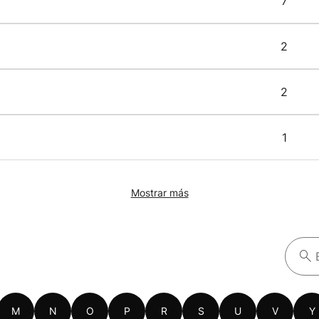
7
2
2
1
Mostrar más
M
N
O
P
R
S
U
V
Y