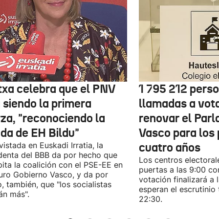
txa celebra que el PNV
1 795 212 pers
 siendo la primera
llamadas a vot
rza, "reconociendo la
renovar el Par
ida de EH Bildu"
Vasco para los
vistada en Euskadi Irratia, la
cuatro años
denta del BBB da por hecho que
Los centros electoral
pita la coalición con el PSE-EE en
puertas a las 9:00 co
turo Gobierno Vasco, y da por
votación finalizará a 
, también, que "los socialistas
esperan el escrutinio 
án más".
22:30.