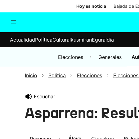
Hoy es noticia
Bajada de Ed
Actualidad
Política
Cul
Actualidad
Política
Cultura
Ikusmiran
Eguraldia
Sociedad
Elecciones
Economía
Elecciones
Generales
Au
Internacional
Inicio
Política
Elecciones
Elecciones
Escuchar
Asparrena: Resul
Resumen
Álava
Gipuzkoa
Bizkai