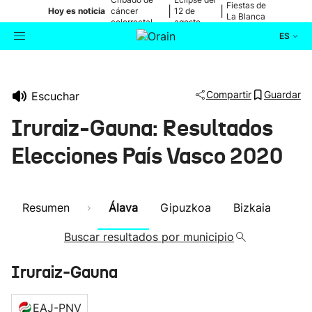
Fiestas de
|
|
Hoy es noticia
cáncer
12 de
La Blanca
colorrectal
agosto
ES
Actualidad
Buscador
Compartir
Guardar
Escuchar
Política
Iruraiz-Gauna: Resultados
Cultura
Elecciones País Vasco 2020
Ikusmiran
Resumen
Álava
Gipuzkoa
Bizkaia
Eguraldia
Buscar resultados por municipio
Iruraiz-Gauna
EAJ-PNV