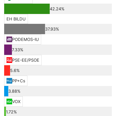
42.24%
EH BILDU
37.93%
PODEMOS-IU
7.33%
PSE-EE/PSOE
5.6%
PP+Cs
3.88%
VOX
1.72%