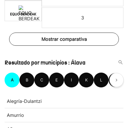
EQUO BERDEAK
3
Mostrar comparativa
Resultado por municipios : Álava
A
B
C
E
I
K
L
M
Alegría-Dulantzi
Amurrio