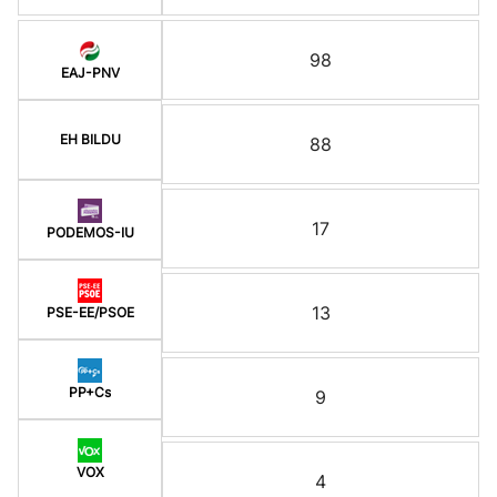
98
EAJ-PNV
EH BILDU
88
17
PODEMOS-IU
13
PSE-EE/PSOE
PP+Cs
9
VOX
4