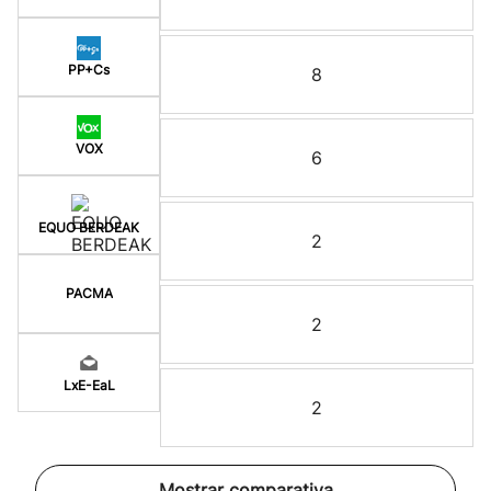
PP+Cs
8
VOX
6
EQUO BERDEAK
2
PACMA
2
LxE-EaL
2
Mostrar comparativa