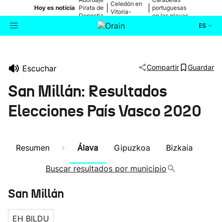
Celedón en
|
|
Hoy es noticia
Pirata de
portuguesas
Vitoria-
Donostia
en las playas
Gasteiz
ES
Actualidad
Buscador
Compartir
Guardar
Escuchar
Política
San Millán: Resultados
Cultura
Elecciones País Vasco 2020
Ikusmiran
Resumen
Álava
Gipuzkoa
Bizkaia
Eguraldia
Buscar resultados por municipio
San Millán
EH BILDU