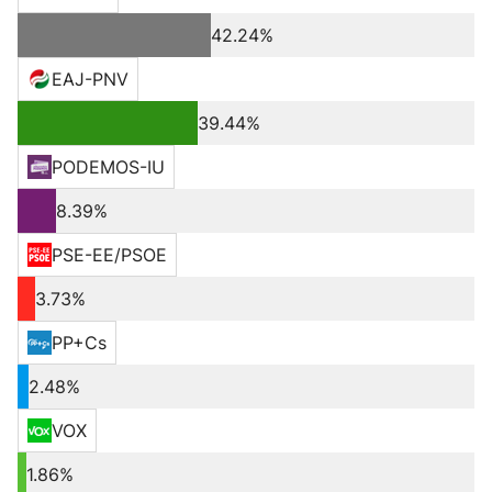
42.24%
EAJ-PNV
39.44%
PODEMOS-IU
8.39%
PSE-EE/PSOE
3.73%
PP+Cs
2.48%
VOX
1.86%