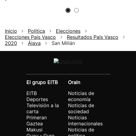
Inicio
Política
Elecciones
Elecciones País Vasco
Resultados País Vasco
2020
Álava
San Millán
El grupo EITB
Orain
EITB
Noticias de
Deportes
economía
Televisión a la
Noticias de
carta
sociedad
Primeran
Noticias
Gaztea
internacionales
Makusi
Noticias de
Guau - Gure
política