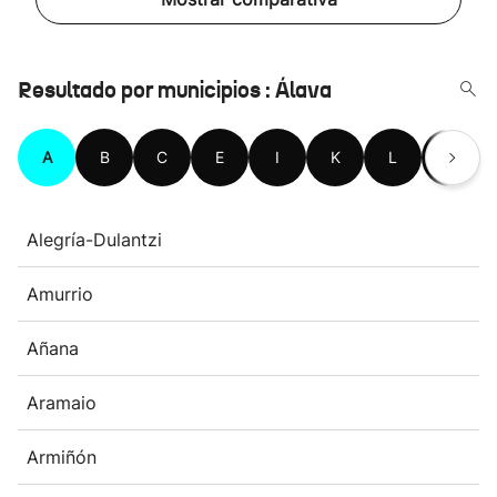
Resultado por municipios : Álava
A
B
C
E
I
K
L
M
Alegría-Dulantzi
Amurrio
Añana
Aramaio
Armiñón