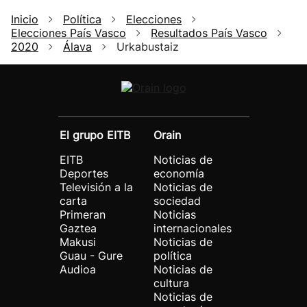
Inicio
Política
Elecciones
Elecciones País Vasco
Resultados País Vasco
2020
Álava
Urkabustaiz
El grupo EITB
Orain
EITB
Noticias de
Deportes
economía
Televisión a la
Noticias de
carta
sociedad
Primeran
Noticias
Gaztea
internacionales
Makusi
Noticias de
Guau - Gure
política
Audioa
Noticias de
cultura
Noticias de