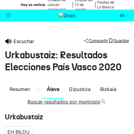
Fiestas de
|
|
Hoy es noticia
cáncer
12 de
La Blanca
colorrectal
agosto
ES
Actualidad
Buscador
Compartir
Guardar
Escuchar
Política
Urkabustaiz: Resultados
Cultura
Elecciones País Vasco 2020
Ikusmiran
Resumen
Álava
Gipuzkoa
Bizkaia
Eguraldia
Buscar resultados por municipio
Urkabustaiz
EH BILDU