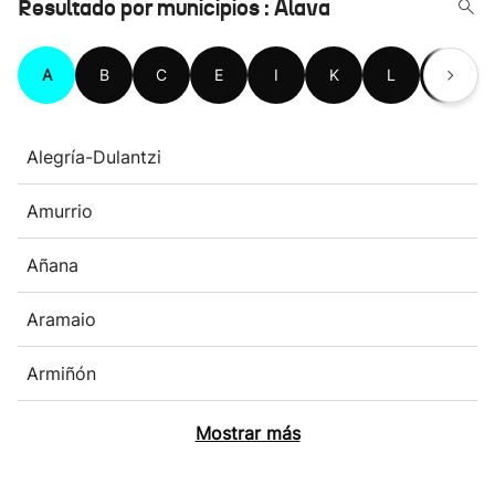
Resultado por municipios : Álava
A
B
C
E
I
K
L
M
Alegría-Dulantzi
Amurrio
Añana
Aramaio
Armiñón
Mostrar más