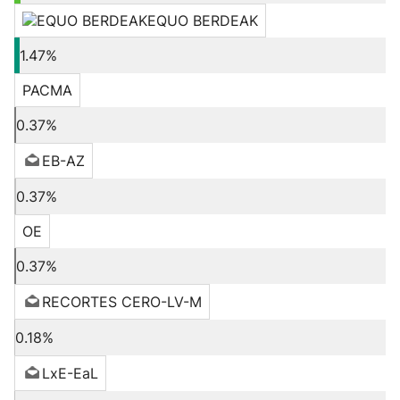
EQUO BERDEAK
1.47%
PACMA
0.37%
EB-AZ
0.37%
OE
0.37%
RECORTES CERO-LV-M
0.18%
LxE-EaL