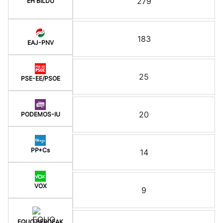
279
EH BILDU
183
EAJ-PNV
25
PSE-EE/PSOE
20
PODEMOS-IU
PP+Cs
14
VOX
9
EQUO BERDEAK