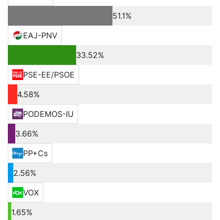
51.1%
EAJ-PNV
33.52%
PSE-EE/PSOE
4.58%
PODEMOS-IU
3.66%
PP+Cs
2.56%
VOX
1.65%