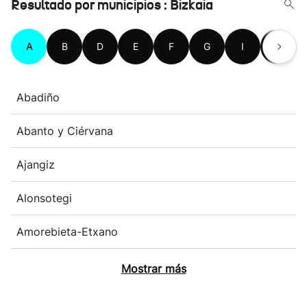
Resultado por municipios : Bizkaia
A
B
D
E
F
G
I
K
Abadiño
Abanto y Ciérvana
Ajangiz
Alonsotegi
Amorebieta-Etxano
Mostrar más