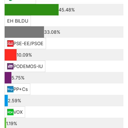
45.48%
EH BILDU
33.08%
PSE-EE/PSOE
10.09%
PODEMOS-IU
5.75%
PP+Cs
2.59%
VOX
1.19%