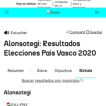
compases
|
|
Hoy es noticia
de San
altas y
de La
Sebastián
tormentas
Blanca
ES
Actualidad
Buscador
Compartir
Guardar
Escuchar
Política
Alonsotegi: Resultados
Cultura
Elecciones País Vasco 2020
Ikusmiran
Resumen
Álava
Gipuzkoa
Bizkaia
Eguraldia
Buscar resultados por municipio
Alonsotegi
EAJ-PNV