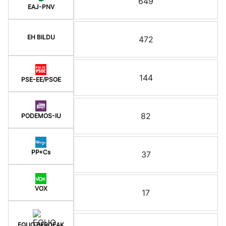
649
EAJ-PNV
EH BILDU
472
144
PSE-EE/PSOE
82
PODEMOS-IU
PP+Cs
37
VOX
17
EQUO BERDEAK