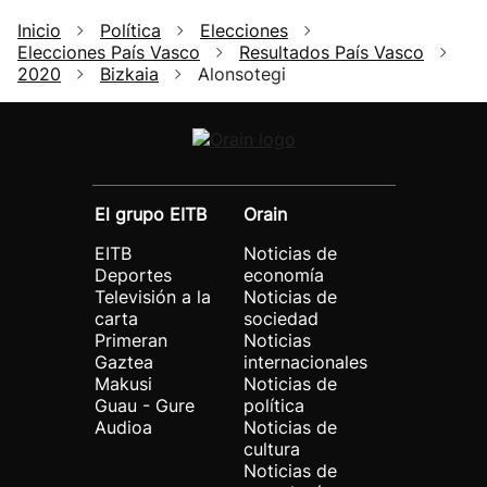
Inicio
Política
Elecciones
Elecciones País Vasco
Resultados País Vasco
2020
Bizkaia
Alonsotegi
El grupo EITB
Orain
EITB
Noticias de
Deportes
economía
Televisión a la
Noticias de
carta
sociedad
Primeran
Noticias
Gaztea
internacionales
Makusi
Noticias de
Guau - Gure
política
Audioa
Noticias de
cultura
Noticias de