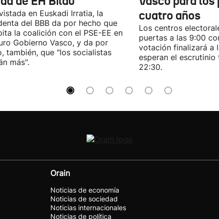
ida de EH Bildu"
Vasco para los
vistada en Euskadi Irratia, la
cuatro años
denta del BBB da por hecho que
Los centros electoral
pita la coalición con el PSE-EE en
puertas a las 9:00 co
turo Gobierno Vasco, y da por
votación finalizará a 
, también, que "los socialistas
esperan el escrutinio 
án más".
22:30.
Orain
Noticias de economía
Noticias de sociedad
Noticias internacionales
Noticias de política