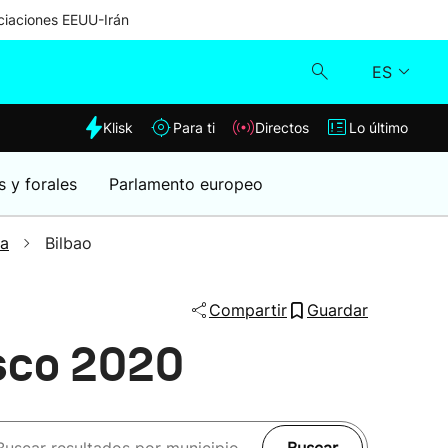
iaciones EEUU-Irán
ES
dia
Klisk
Para ti
Directos
Lo último
Klisk
s y forales
Parlamento europeo
Directos
ia
Bilbao
Para ti
Compartir
Guardar
Lo último
asco 2020