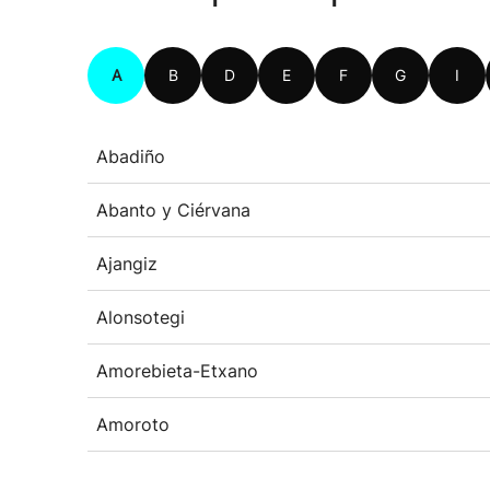
A
B
D
E
F
G
I
Abadiño
Abanto y Ciérvana
Ajangiz
Alonsotegi
Amorebieta-Etxano
Amoroto