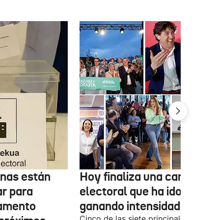
onas están
Hoy finaliza una campaña
ar para
electoral que ha ido
lamento
ganando intensidad
Cinco de las siete principales