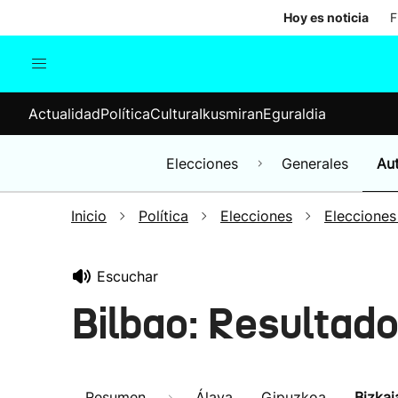
Hoy es noticia
F
Actualidad
Política
Cul
Actualidad
Política
Cultura
Ikusmiran
Eguraldia
Sociedad
Elecciones
Economía
Elecciones
Generales
Au
Internacional
Inicio
Política
Elecciones
Elecciones
Escuchar
Bilbao: Resultad
Resumen
Álava
Gipuzkoa
Bizkai