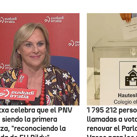
txa celebra que el PNV
1 795 212 pers
 siendo la primera
llamadas a vot
rza, "reconociendo la
renovar el Par