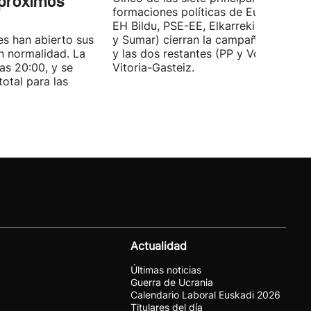
 próximos
formaciones políticas de Euskadi (PN
EH Bildu, PSE-EE, Elkarrekin Podemo
es han abierto sus
y Sumar) cierran la campaña en Bilba
n normalidad. La
y las dos restantes (PP y Vox) en
las 20:00, y se
Vitoria-Gasteiz.
total para las
Actualidad
Últimas noticias
Guerra de Ucrania
Calendario Laboral Euskadi 2026
Titulares del día