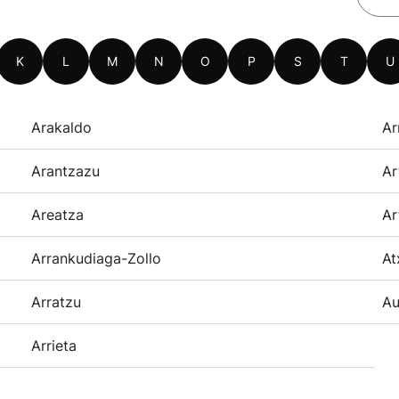
K
L
M
N
O
P
S
T
U
Arakaldo
Ar
Arantzazu
Ar
Areatza
Ar
Arrankudiaga-Zollo
At
Arratzu
Au
Arrieta