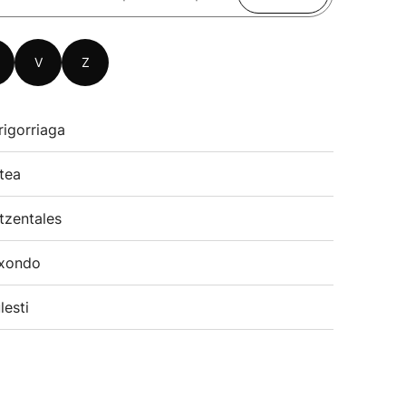
V
Z
rigorriaga
tea
tzentales
xondo
lesti