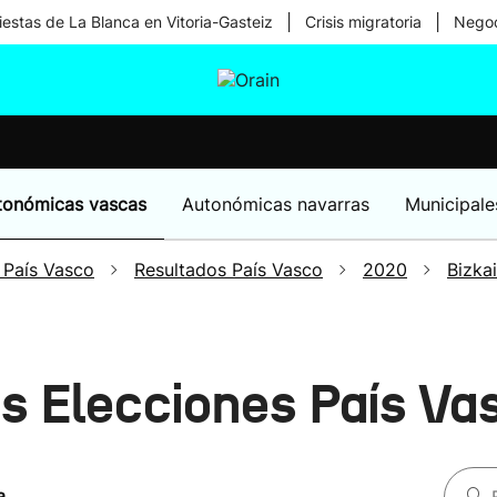
|
|
iestas de La Blanca en Vitoria-Gasteiz
Crisis migratoria
Negoc
tura
Ikusmiran
Egural
Salud
Tecnología
tonómicas vascas
Autonómicas navarras
Municipale
 País Vasco
Resultados País Vasco
2020
Bizka
os Elecciones País V
a