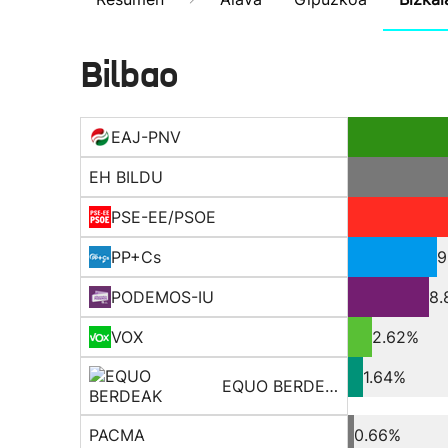
Bilbao
EAJ-PNV
EH BILDU
PSE-EE/PSOE
PP+Cs
9
PODEMOS-IU
8
VOX
2.62%
1.64%
EQUO BERDEAK
PACMA
0.66%