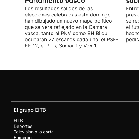
Parlamento Vasco
sub
Los resultados salidos de las
Entre
elecciones celebradas este domingo
presi
han dibujado un nuevo mapa político
se re
que se verá reflejado en la Cámara
el fu
vasca: tanto el PNV como EH Bildu
hecho
ocuparán 27 escaños cada uno, el PSE-
pedir
EE 12, el PP 7, Sumar 1 y Vox 1.
El grupo EITB
EITB
Deportes
Televisión a la carta
Primeran